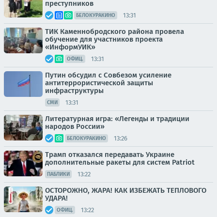
преступников
13:31
БЕЛОКУРАКИНО
ТИК Каменнобродского района провела
обучение для участников проекта
«ИнформУИК»
13:31
ОФИЦ.
Путин обсудил с Совбезом усиление
антитеррористической защиты
инфраструктуры
13:31
СМИ
Литературная игра: «Легенды и традиции
народов России»
13:26
БЕЛОКУРАКИНО
Трамп отказался передавать Украине
дополнительные ракеты для систем Patriot
13:22
ПАБЛИКИ
ОСТОРОЖНО, ЖАРА! КАК ИЗБЕЖАТЬ ТЕПЛОВОГО
УДАРА!
13:22
ОФИЦ.