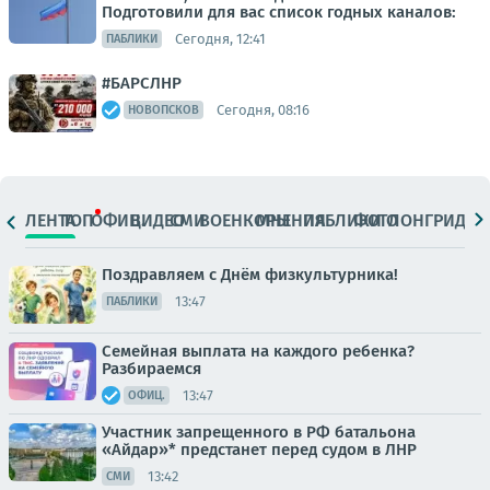
Подготовили для вас список годных каналов:
Сегодня, 12:41
ПАБЛИКИ
#БАРСЛНР
Сегодня, 08:16
НОВОПСКОВ
ЛЕНТА
ТОП
ОФИЦ.
ВИДЕО
СМИ
ВОЕНКОРЫ
МНЕНИЯ
ПАБЛИКИ
ФОТО
ЛОНГРИДЫ
Поздравляем с Днём физкультурника!
13:47
ПАБЛИКИ
Семейная выплата на каждого ребенка?
Разбираемся
13:47
ОФИЦ.
Участник запрещенного в РФ батальона
«Айдар»* предстанет перед судом в ЛНР
13:42
СМИ