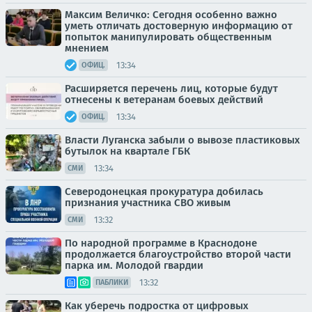
Максим Величко: Сегодня особенно важно
уметь отличать достоверную информацию от
попыток манипулировать общественным
мнением
13:34
ОФИЦ.
Расширяется перечень лиц, которые будут
отнесены к ветеранам боевых действий
13:34
ОФИЦ.
Власти Луганска забыли о вывозе пластиковых
бутылок на квартале ГБК
13:34
СМИ
Северодонецкая прокуратура добилась
признания участника СВО живым
13:32
СМИ
По народной программе в Краснодоне
продолжается благоустройство второй части
парка им. Молодой гвардии
13:32
ПАБЛИКИ
Как уберечь подростка от цифровых