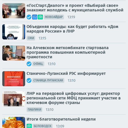
«ГосСтарт.Диалог» и проект «Выбирай свое»
знакомит молодежь с муниципальной службой
13:19
НОВОАЙДАР
Объединяя народы: как будет работать «Дом
народов России» в ЛНР
13:15
СМИ
На Алчевском меткомбинате стартовала
программа повышения компьютерной
грамотности
13:10
ОФИЦ.
Станично-Луганский РЭС информирует
13:10
СТАНИЦА ЛУГАНСКАЯ
ЛНР на передовой цифровых услуг: директор
региональной сети МФЦ принимает участие в
ключевом форуме страны
13:10
ПАБЛИКИ
Итоги благотворительной недели
13:09
БЕЛОВОДСК