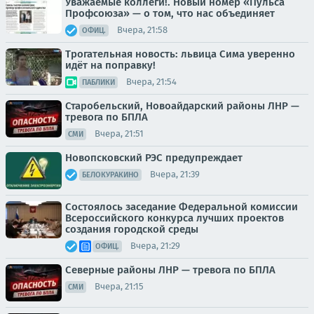
Уважаемые коллеги!. Новый номер «Пульса
Профсоюза» — о том, что нас объединяет
Вчера, 21:58
ОФИЦ.
Трогательная новость: львица Сима уверенно
идёт на поправку!
Вчера, 21:54
ПАБЛИКИ
Старобельский, Новоайдарский районы ЛНР —
тревога по БПЛА
Вчера, 21:51
СМИ
Новопсковский РЭС предупреждает
Вчера, 21:39
БЕЛОКУРАКИНО
Состоялось заседание Федеральной комиссии
Всероссийского конкурса лучших проектов
создания городской среды
Вчера, 21:29
ОФИЦ.
Северные районы ЛНР — тревога по БПЛА
Вчера, 21:15
СМИ