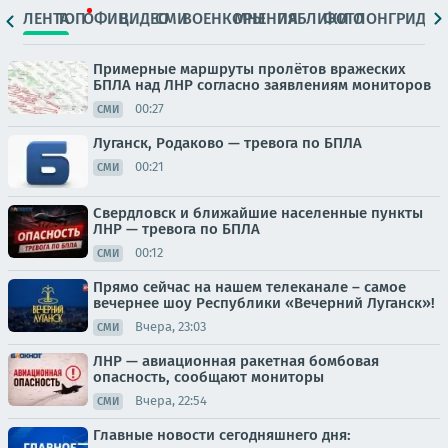
ЛЕНТА
ТОП
ОФИЦ.
ВИДЕО
СМИ
ВОЕНКОРЫ
МНЕНИЯ
ПАБЛИКИ
ФОТО
ЛОНГРИДЫ
Примерные маршруты пролётов вражеских
БПЛА над ЛНР согласно заявлениям мониторов
00:27
СМИ
Луганск, Родаково — тревога по БПЛА
00:21
СМИ
Свердловск и ближайшие населенные пункты
ЛНР — тревога по БПЛА
00:12
СМИ
Прямо сейчас на нашем телеканале – самое
вечернее шоу Республики «Вечерний Луганск»!
Вчера, 23:03
СМИ
ЛНР — авиационная ракетная бомбовая
опасность, сообщают мониторы
Вчера, 22:54
СМИ
Главные новости сегодняшнего дня: