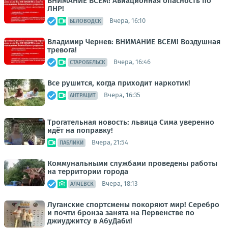
ВНИМАНИЕ ВСЕМ! Авиационная опасность по
ЛНР!
Вчера, 16:10
БЕЛОВОДСК
Владимир Чернев: ВНИМАНИЕ ВСЕМ! Воздушная
тревога!
Вчера, 16:46
СТАРОБЕЛЬСК
Все рушится, когда приходит наркотик!
Вчера, 16:35
АНТРАЦИТ
Трогательная новость: львица Сима уверенно
идёт на поправку!
Вчера, 21:54
ПАБЛИКИ
Коммунальными службами проведены работы
на территории города
Вчера, 18:13
АЛЧЕВСК
Луганские спортсмены покоряют мир! Серебро
и почти бронза занята на Первенстве по
джиуджитсу в АбуДаби!