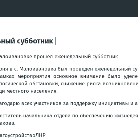
ьный субботник
алоивановке прошел еженедельный субботник
юня в с. Малоивановка был проведен еженедельный с
амках мероприятия основное внимание было уделе
логической обстановки, снижение риска возникновен
ди местного населения.
агодарю всех участников за поддержку инициативы и ак
еститель начальника отдела по обеспечению жизнедея
акова.
агоустройствоЛНР