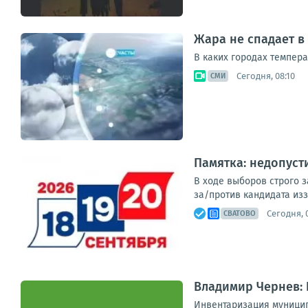
Жара не спадает в
В каких городах темпера
Сегодня, 08:10
СМИ
Памятка: недопуст
В ходе выборов строго 
за/против кандидата изз
Сегодня, 
СВАТОВО
Владимир Чернев:
Инвентаризация муницип