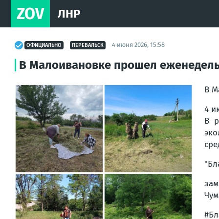
ZOV
ЛНР
4 июня 2026, 15:58
ОФИЦИАЛЬНО
ПЕРЕВАЛЬСК
В Малоивановке прошел еженедел
В М
4 и
В р
эко
сре
"Бл
зам
Чум
#Бл