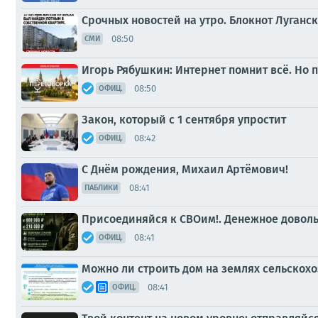
Срочных новостей на утро. Блокнот Луганск
08:50
СМИ
Игорь Рябушкин: Интернет помнит всё. Но 
08:50
ОФИЦ.
Закон, который с 1 сентября упростит
08:42
ОФИЦ.
С Днём рождения, Михаил Артёмович!
08:41
ПАБЛИКИ
Присоединяйся к СВОим!. Денежное довольс
08:41
ОФИЦ.
Можно ли строить дом на землях сельскох
08:41
ОФИЦ.