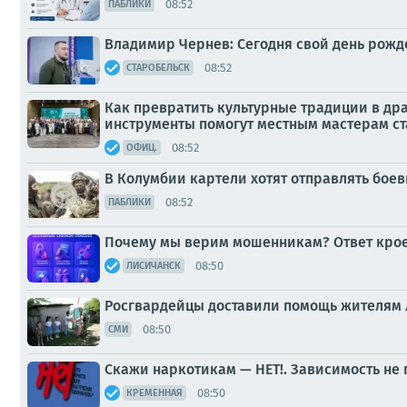
08:52
ПАБЛИКИ
Владимир Чернев: Сегодня свой день рож
08:52
СТАРОБЕЛЬСК
Как превратить культурные традиции в др
инструменты помогут местным мастерам ст
08:52
ОФИЦ.
В Колумбии картели хотят отправлять бое
08:52
ПАБЛИКИ
Почему мы верим мошенникам? Ответ крое
08:50
ЛИСИЧАНСК
Росгвардейцы доставили помощь жителям
08:50
СМИ
Скажи наркотикам — НЕТ!. Зависимость не
08:50
КРЕМЕННАЯ