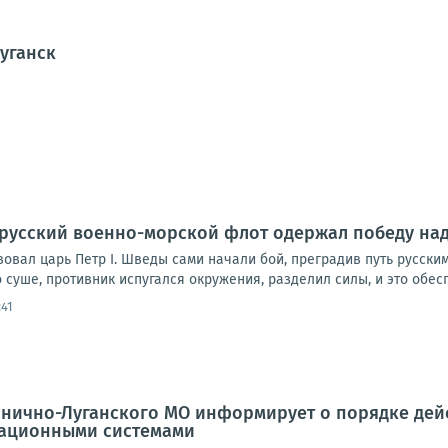
Луганск
да русский военно-морской флот одержал победу на
овал царь Петр I. Шведы сами начали бой, преградив путь русским
 суше, противник испугался окружения, разделил силы, и это обеспе
:41
нично-Луганского МО информирует о порядке дейст
ационными системами