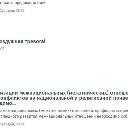
#атаки #порядокдействий
Сегодня, 08:13
оздушная тревога!
:33
низации межнациональных (межэтнических) отноше
онфликтов на национальной и религиозной почве
имо...
и межнациональных (межэтнических) отношений, профилактике э
успешного развития межнациональных отношений необходимо собл
Сегодня, 08:13