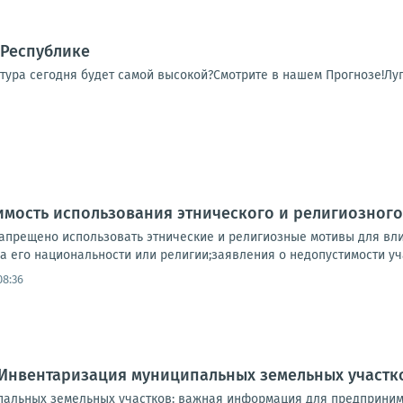
 Республике
тура сегодня будет самой высокой?Смотрите в нашем Прогнозе!Луг
имость использования этнического и религиозног
запрещено использовать этнические и религиозные мотивы для вли
а его национальности или религии;заявления о недопустимости уча
08:36
 Инвентаризация муниципальных земельных участк
альных земельных участков: важная информация для предприним