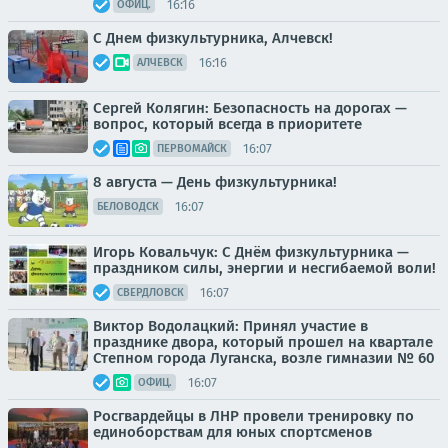
16:16
ОФИЦ.
С Днем физкультурника, Алчевск!
16:16
АЛЧЕВСК
Сергей Колягин: Безопасность на дорогах —
вопрос, который всегда в приоритете
16:07
ПЕРВОМАЙСК
8 августа — День физкультурника!
16:07
БЕЛОВОДСК
Игорь Ковальчук: С Днём физкультурника —
праздником силы, энергии и несгибаемой воли!
16:07
СВЕРДЛОВСК
Виктор Водолацкий: Принял участие в
празднике двора, который прошел на квартале
Степном города Луганска, возле гимназии № 60
16:07
ОФИЦ.
Росгвардейцы в ЛНР провели тренировку по
единоборствам для юных спортсменов