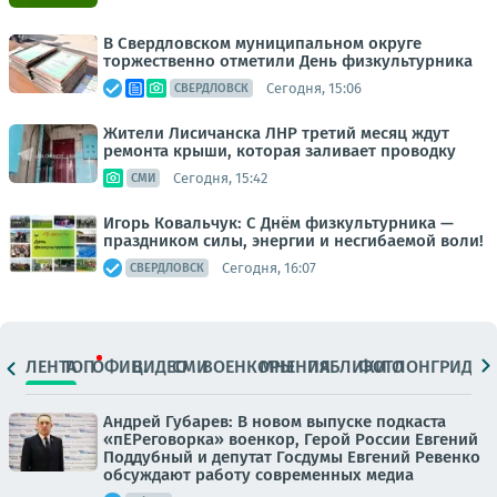
В Свердловском муниципальном округе
торжественно отметили День физкультурника
Сегодня, 15:06
СВЕРДЛОВСК
Жители Лисичанска ЛНР третий месяц ждут
ремонта крыши, которая заливает проводку
Сегодня, 15:42
СМИ
Игорь Ковальчук: С Днём физкультурника —
праздником силы, энергии и несгибаемой воли!
Сегодня, 16:07
СВЕРДЛОВСК
ЛЕНТА
ТОП
ОФИЦ.
ВИДЕО
СМИ
ВОЕНКОРЫ
МНЕНИЯ
ПАБЛИКИ
ФОТО
ЛОНГРИДЫ
Андрей Губарев: В новом выпуске подкаста
«пЕРеговорка» военкор, Герой России Евгений
Поддубный и депутат Госдумы Евгений Ревенко
обсуждают работу современных медиа