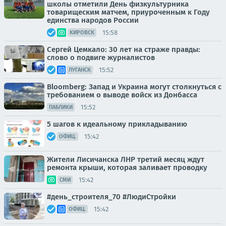
школы отметили День физкультурника
товарищеским матчем, приуроченным к Году
единства народов России
15:58
КИРОВСК
Сергей Цемкало: 30 лет на страже правды:
слово о подвиге журналистов
15:52
ЛУГАНСК
Bloomberg: Запад и Украина могут столкнуться с
требованием о выводе войск из Донбасса
15:52
ПАБЛИКИ
5 шагов к идеальному прикладыванию
15:42
ОФИЦ.
Жители Лисичанска ЛНР третий месяц ждут
ремонта крыши, которая заливает проводку
15:42
СМИ
#день_строителя_70 #ЛюдиСтройки
15:42
ОФИЦ.