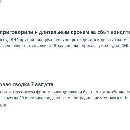
6
приговорили к длительным срокам за сбыт кондит
й суд ЛНР приговорил двух пенсионерок к девяти и десяти годам 
ское вещество, сообщила Объединённая пресс-служба судов ЛНР.Эт
вая сводка 7 августа
устаНа Херсонском фронте наши дронщики бьют по автомобилям, си
, выпустил 40 боеприпасов, данные о пострадавших уточняются.На 
8:15