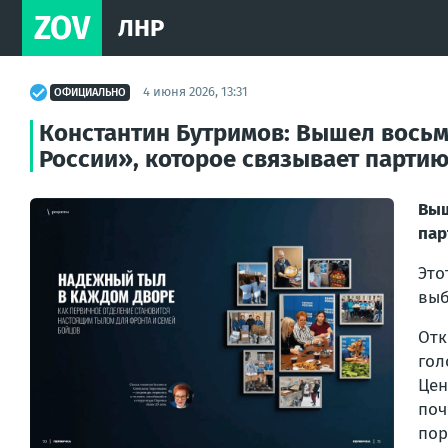
ZOV
ЛНР
4 июня 2026, 13:31
ОФИЦИАЛЬНО
Константин Бутримов: Вышел вось
России», которое связывает партию
Выш
пар
Это
выб
От
гол
Цен
поч
пор