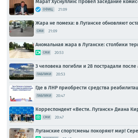
Марат Хуснуллин: Провел заседание комис
21:09
ОФИЦ.
Жара не помеха: в Луганске обновляют ост
21:09
СМИ
Аномальная жара в Луганске: столбики те
20:53
СМИ
3 человека погибли и 28 пострадали после
20:53
ПАБЛИКИ
Где в ЛНР приобрести средства реабилита
20:47
ПАБЛИКИ
Корреспондент «Вести. Луганск» Диана Ки
20:47
СМИ
Луганские спортсмены покоряют мир! Сереб