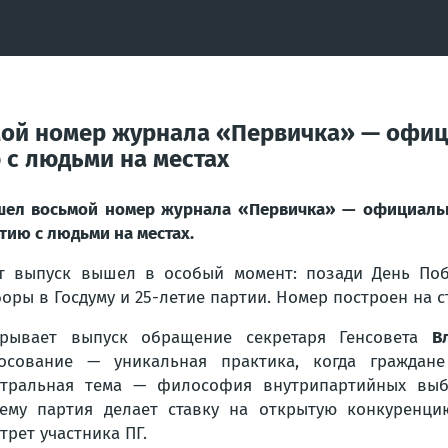
мой номер журнала «Первичка» — офиц
 с людьми на местах
ел восьмой номер журнала «Первичка» — официально
тию с людьми на местах.
т выпуск вышел в особый момент: позади День Поб
оры в Госдуму и 25-летие партии. Номер построен на с
крывает выпуск обращение секретаря Генсовета
В
осование — уникальная практика, когда граждане
тральная тема — философия внутрипартийных вы
ему партия делает ставку на открытую конкуренц
трет участника ПГ.