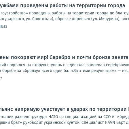
ужбами проведены работы на территории города
оустройство» проведены работы на территории города по благоустр
Богучарского, ул. Советская), обрезке деревьев (ул. Мичурина), во
18:13
ены покоряют мир! Серебро и почти бронза занята
ий поднялся на вторую ступень пьедестала, завоевав серебряную 
в борьбе за «бронзу» всего один балл.За этими результатами — не..
47
льянс напрямую участвует в ударах по территории
нтации разведструктуры НАТО со специализацией на ССО и гибридно
арший брат» руководит украинской хунтой. Специалист HAVN Барт Де