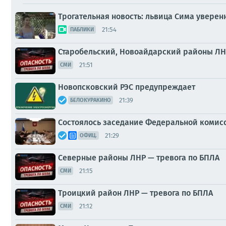
Трогательная новость: львица Сима уверенн
21:54
ПАБЛИКИ
Старобельский, Новоайдарский районы ЛН
21:51
СМИ
Новопсковский РЭС предупреждает
21:39
БЕЛОКУРАКИНО
Состоялось заседание Федеральной комис
21:29
ОФИЦ.
Северные районы ЛНР — тревога по БПЛА
21:15
СМИ
Троицкий район ЛНР — тревога по БПЛА
21:12
СМИ