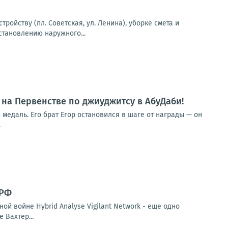
ойству (пл. Советская, ул. Ленина), уборке смета и
сстановлению наружного...
 на Первенстве по джиуджитсу в АбуДаби!
медаль. Его брат Егор остановился в шаге от награды — он
.
 РФ
й войне Hybrid Analyse Vigilant Network - еще одно
 Вахтер...