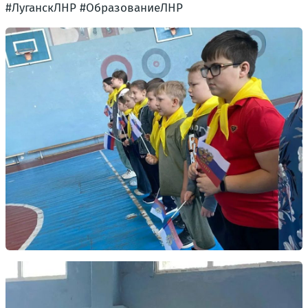
#ЛуганскЛНР #ОбразованиеЛНР