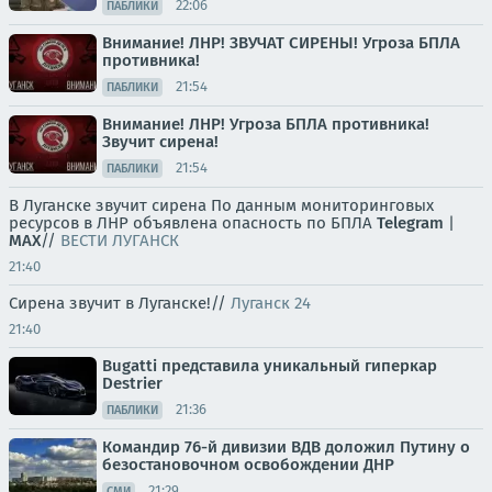
22:06
ПАБЛИКИ
Внимание! ЛНР! ЗВУЧАТ СИРЕНЫ! Угроза БПЛА
противника!
21:54
ПАБЛИКИ
Внимание! ЛНР! Угроза БПЛА противника!
Звучит сирена!
21:54
ПАБЛИКИ
В Луганске звучит сирена По данным мониторинговых
ресурсов в ЛНР объявлена опасность по БПЛА
Telegram
|
MAX
//
ВЕСТИ ЛУГАНСК
21:40
Сирена звучит в Луганске!//
Луганск 24
21:40
Bugatti представила уникальный гиперкар
Destrier
21:36
ПАБЛИКИ
Командир 76-й дивизии ВДВ доложил Путину о
безостановочном освобождении ДНР
21:29
СМИ