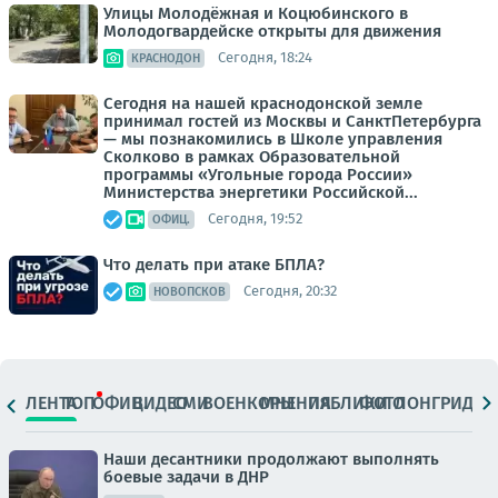
Улицы Молодёжная и Коцюбинского в
Молодогвардейске открыты для движения
Сегодня, 18:24
КРАСНОДОН
Сегодня на нашей краснодонской земле
принимал гостей из Москвы и СанктПетербурга
— мы познакомились в Школе управления
Сколково в рамках Образовательной
программы «Угольные города России»
Министерства энергетики Российской...
Сегодня, 19:52
ОФИЦ.
Что делать при атаке БПЛА?
Сегодня, 20:32
НОВОПСКОВ
ЛЕНТА
ТОП
ОФИЦ.
ВИДЕО
СМИ
ВОЕНКОРЫ
МНЕНИЯ
ПАБЛИКИ
ФОТО
ЛОНГРИДЫ
Наши десантники продолжают выполнять
боевые задачи в ДНР