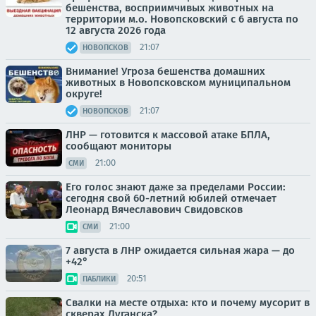
бешенства, восприимчивых животных на
территории м.о. Новопсковский с 6 августа по
12 августа 2026 года
21:07
НОВОПСКОВ
Внимание! Угроза бешенства домашних
животных в Новопсковском муниципальном
округе!
21:07
НОВОПСКОВ
ЛНР — готовится к массовой атаке БПЛА,
сообщают мониторы
21:00
СМИ
Его голос знают даже за пределами России:
сегодня свой 60-летний юбилей отмечает
Леонард Вячеславович Свидовсков
21:00
СМИ
7 августа в ЛНР ожидается сильная жара — до
+42°
20:51
ПАБЛИКИ
Свалки на месте отдыха: кто и почему мусорит в
скверах Луганска?