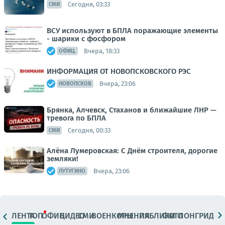
Сегодня, 03:33
СМИ
ВСУ используют в БПЛА поражающие элементы
- шарики с фосфором
Вчера, 18:33
ОФИЦ.
ИНФОРМАЦИЯ ОТ НОВОПСКОВСКОГО РЭС
Вчера, 23:06
НОВОПСКОВ
Брянка, Алчевск, Стаханов и ближайшие ЛНР —
тревога по БПЛА
Сегодня, 00:33
СМИ
Алёна Лумеровская: С Днём строителя, дорогие
земляки!
Вчера, 23:06
ЛУТУГИНО
ЛЕНТА
ТОП
ОФИЦ.
ВИДЕО
СМИ
ВОЕНКОРЫ
МНЕНИЯ
ПАБЛИКИ
ФОТО
ЛОНГРИДЫ