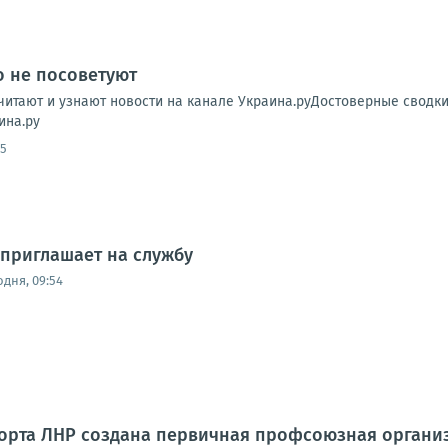
о не посоветуют
читают и узнают новости на канале Украина.руДостоверные сводк
ина.ру
05
приглашает на службу
одня, 09:54
порта ЛНР создана первичная профсоюзная органи