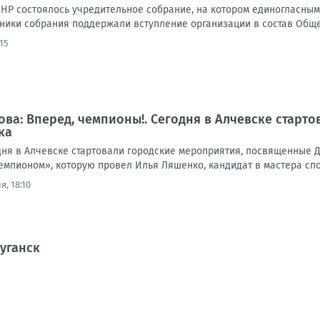
ЛНР состоялось учредительное собрание, на котором единогласн
тники собрания поддержали вступление организации в состав Обще
:15
ова: Вперед, чемпионы!. Сегодня в Алчевске стар
ка
дня в Алчевске стартовали городские мероприятия, посвященные 
емпионом», которую провел Илья Ляшенко, кандидат в мастера спорт
я, 18:10
Луганск