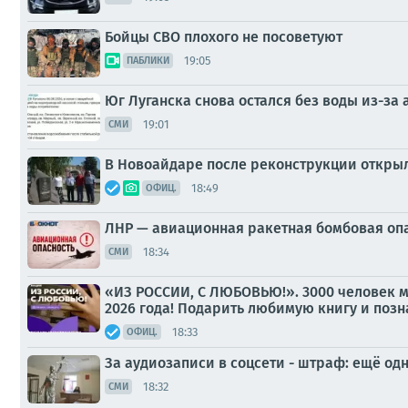
Бойцы СВО плохого не посоветуют
19:05
ПАБЛИКИ
Юг Луганска снова остался без воды из-за
19:01
СМИ
В Новоайдаре после реконструкции откры
18:49
ОФИЦ.
ЛНР — авиационная ракетная бомбовая оп
18:34
СМИ
«ИЗ РОССИИ, С ЛЮБОВЬЮ!». 3000 человек м
2026 года! Подарить любимую книгу и позна
18:33
ОФИЦ.
За аудиозаписи в соцсети - штраф: ещё о
18:32
СМИ