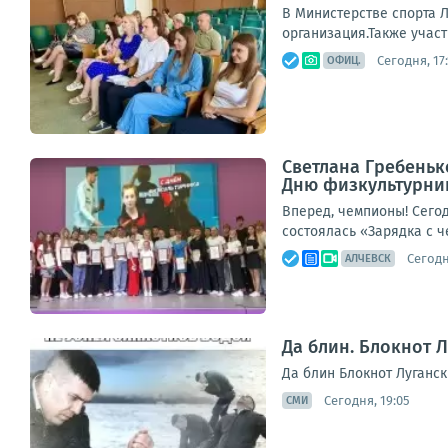
В Министерстве спорта 
организация.Также учас
Сегодня, 17
ОФИЦ.
Светлана Гребеньк
Дню физкультурни
Вперед, чемпионы! Сего
состоялась «Зарядка с ч
Сегодн
АЛЧЕВСК
Да блин. Блокнот 
Да блин Блокнот Луганск
Сегодня, 19:05
СМИ