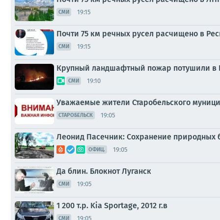
19:15
СМИ
Почти 75 км речных русел расчищено в Ре
19:15
СМИ
Крупный ландшафтный пожар потушили в 
19:10
СМИ
Уважаемые жители Старобельского муници
19:05
СТАРОБЕЛЬСК
Леонид Пасечник: Сохранение природных б
19:05
ОФИЦ.
Да блин. Блокнот Луганск
19:05
СМИ
1 200 т.p. Kia Sportage, 2012 г.в
19:05
СМИ