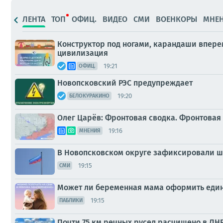
ЛЕНТА
ТОП
ОФИЦ.
ВИДЕО
СМИ
ВОЕНКОРЫ
МНЕ
Конструктор под ногами, карандаши вперем
цивилизация
19:21
ОФИЦ.
Новопсковский РЭС предупреждает
19:20
БЕЛОКУРАКИНО
Олег Царёв: Фронтовая сводка. Фронтовая 
19:16
МНЕНИЯ
В Новопсковском округе зафиксировали ш
19:15
СМИ
Может ли беременная мама оформить един
19:15
ПАБЛИКИ
Почти 75 км речных русел расчищено в Л