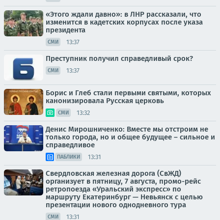
«Этого ждали давно»: в ЛНР рассказали, что
изменится в кадетских корпусах после указа
президента
13:37
СМИ
Преступник получил справедливый срок?
13:37
СМИ
Борис и Глеб стали первыми святыми, которых
канонизировала Русская церковь
13:32
СМИ
Денис Мирошниченко: Вместе мы отстроим не
только города, но и общее будущее – сильное и
справедливое
13:31
ПАБЛИКИ
Свердловская железная дорога (СвЖД)
организует в пятницу, 7 августа, промо-рейс
ретропоезда «Уральский экспресс» по
маршруту Екатеринбург — Невьянск с целью
презентации нового однодневного тура
13:31
СМИ