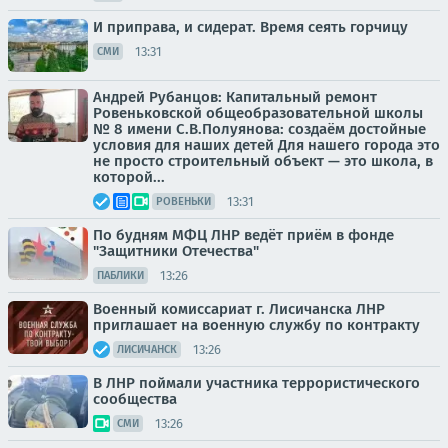
И приправа, и сидерат. Время сеять горчицу
13:31
СМИ
Андрей Рубанцов: Капитальный ремонт
Ровеньковской общеобразовательной школы
№ 8 имени С.В.Полуянова: создаём достойные
условия для наших детей Для нашего города это
не просто строительный объект — это школа, в
которой...
13:31
РОВЕНЬКИ
По будням МФЦ ЛНР ведёт приём в фонде
"Защитники Отечества"
13:26
ПАБЛИКИ
Военный комиссариат г. Лисичанска ЛНР
приглашает на военную службу по контракту
13:26
ЛИСИЧАНСК
В ЛНР поймали участника террористического
сообщества
13:26
СМИ