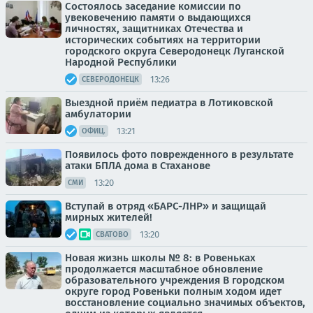
Состоялось заседание комиссии по
увековечению памяти о выдающихся
личностях, защитниках Отечества и
исторических событиях на территории
городского округа Северодонецк Луганской
Народной Республики
13:26
СЕВЕРОДОНЕЦК
Выездной приём педиатра в Лотиковской
амбулатории
13:21
ОФИЦ.
Появилось фото поврежденного в результате
атаки БПЛА дома в Стаханове
13:20
СМИ
Вступай в отряд «БАРС-ЛНР» и защищай
мирных жителей!
13:20
СВАТОВО
Новая жизнь школы № 8: в Ровеньках
продолжается масштабное обновление
образовательного учреждения В городском
округе город Ровеньки полным ходом идет
восстановление социально значимых объектов,