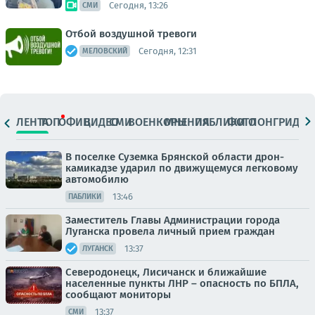
Сегодня, 13:26
СМИ
Отбой воздушной тревоги
Сегодня, 12:31
МЕЛОВСКИЙ
ЛЕНТА
ТОП
ОФИЦ.
ВИДЕО
СМИ
ВОЕНКОРЫ
МНЕНИЯ
ПАБЛИКИ
ФОТО
ЛОНГРИДЫ
В поселке Суземка Брянской области дрон-
камикадзе ударил по движущемуся легковому
автомобилю
13:46
ПАБЛИКИ
Заместитель Главы Администрации города
Луганска провела личный прием граждан
13:37
ЛУГАНСК
Северодонецк, Лисичанск и ближайшие
населенные пункты ЛНР – опасность по БПЛА,
сообщают мониторы
13:37
СМИ