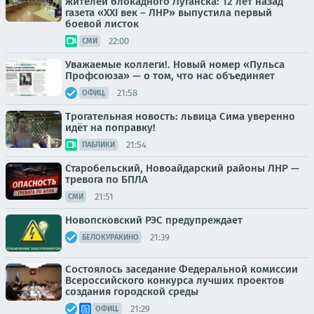
жителей блокадного Луганска: 12 лет назад
газета «XXI век – ЛНР» выпустила первый
боевой листок
22:00
СМИ
Уважаемые коллеги!. Новый номер «Пульса
Профсоюза» — о том, что нас объединяет
21:58
ОФИЦ.
Трогательная новость: львица Сима уверенно
идёт на поправку!
21:54
ПАБЛИКИ
Старобельский, Новоайдарский районы ЛНР —
тревога по БПЛА
21:51
СМИ
Новопсковский РЭС предупреждает
21:39
БЕЛОКУРАКИНО
Состоялось заседание Федеральной комиссии
Всероссийского конкурса лучших проектов
создания городской среды
21:29
ОФИЦ.