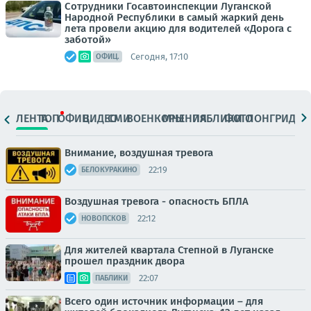
Сотрудники Госавтоинспекции Луганской
Народной Республики в самый жаркий день
лета провели акцию для водителей «Дорога с
заботой»
Сегодня, 17:10
ОФИЦ.
ЛЕНТА
ТОП
ОФИЦ.
ВИДЕО
СМИ
ВОЕНКОРЫ
МНЕНИЯ
ПАБЛИКИ
ФОТО
ЛОНГРИДЫ
Внимание, воздушная тревога
22:19
БЕЛОКУРАКИНО
Воздушная тревога - опасность БПЛА
22:12
НОВОПСКОВ
Для жителей квартала Степной в Луганске
прошел праздник двора
22:07
ПАБЛИКИ
Всего один источник информации – для