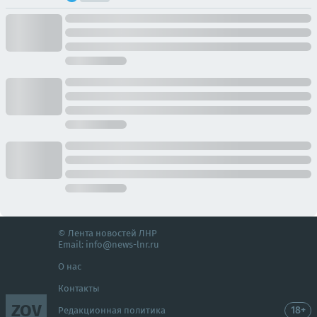
© Лента новостей ЛНР
Email:
info@news-lnr.ru
О нас
Контакты
ZOV
18+
Редакционная политика