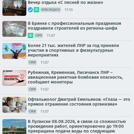
Вечер отдыха «С песней по жизни»
11:10
КРАСНОДОН
В Брянке с профессиональным праздником
поздравили строителей из региона-шефа
11:07
СМИ
Более 21 тыс. жителей ЛНР за год приняли
участие в спортивных и физкультурных
мероприятиях
11:07
СМИ
Рубежная, Кременная, Лисичанск ЛНР –
авиационная ракетная бомбовая опасность,
сообщают мониторы
11:07
СМИ
Офтальмолог Дмитрий Емельянов: «Глаза — это
прямое отражение состояния организма»
11:07
СМИ
В Луганске 08.08.2026, в связи со сложностью
проведения работ, ориентировочно до 19:00
прекращена подача воды по следующим