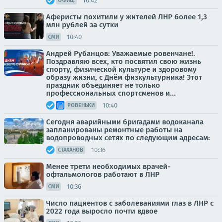
10:42
ОФИЦ.
Аферисты похитили у жителей ЛНР более 1,3
млн рублей за сутки
10:40
СМИ
Андрей Рубанцов: Уважаемые ровенчане!.
Поздравляю всех, кто посвятил свою жизнь
спорту, физической культуре и здоровому
образу жизни, с Днём физкультурника! Этот
праздник объединяет не только
профессиональных спортсменов и...
10:40
РОВЕНЬКИ
Сегодня аварийными бригадами водоканала
запланированы ремонтные работы на
водопроводных сетях по следующим адресам:
10:36
СТАХАНОВ
Менее трети необходимых врачей-
офтальмологов работают в ЛНР
10:36
СМИ
Число пациентов с заболеваниями глаз в ЛНР с
2022 года выросло почти вдвое