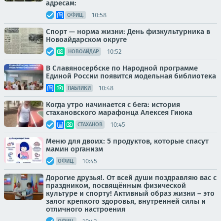
адресам:
10:58
ОФИЦ.
Спорт — норма жизни: День физкультурника в
Новоайдарском округе
10:52
НОВОАЙДАР
В Славяносербске по Народной программе
Единой России появится модельная библиотека
10:48
ПАБЛИКИ
Когда утро начинается с бега: история
стахановского марафонца Алексея Гиюка
10:45
СТАХАНОВ
Меню для двоих: 5 продуктов, которые спасут
мамин организм
10:45
ОФИЦ.
Дорогие друзья!. От всей души поздравляю вас с
праздником, посвящённым физической
культуре и спорту! Активный образ жизни – это
залог крепкого здоровья, внутренней силы и
отличного настроения