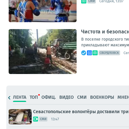
Сегодня, 13:07
СМИ
Чистота и безопас
В поселке городского т
прикладывают максимум у
Сег
СВЕРДЛОВСК
ЛЕНТА
ТОП
ОФИЦ.
ВИДЕО
СМИ
ВОЕНКОРЫ
МНЕ
Севастопольские волонтёры доставили тр
13:47
СМИ