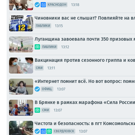
13:18
КРАСНОДОН
Чиновники вас не слышат? Повлияйте на в
13:15
ПАБЛИКИ
Луганщина завоевала почти 350 призовых 
13:12
ПАБЛИКИ
Вакцинация против сезонного гриппа и ко
13:11
СМИ
«Интернет помнит всё. Но вот вопрос: помн
13:07
ОФИЦ.
В Брянке в рамках марафона «Сила России
13:07
СМИ
Чистота и безопасность: в пгт Комсомольс
13:07
СВЕРДЛОВСК