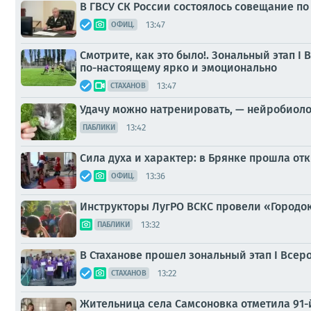
В ГВСУ СК России состоялось совещание п
13:47
ОФИЦ.
Смотрите, как это было!. Зональный этап
по-настоящему ярко и эмоционально
13:47
СТАХАНОВ
Удачу можно натренировать, — нейробиол
13:42
ПАБЛИКИ
Сила духа и характер: в Брянке прошла от
13:36
ОФИЦ.
Инструкторы ЛугРО ВСКС провели «Городок
13:32
ПАБЛИКИ
В Стаханове прошел зональный этап I Все
13:22
СТАХАНОВ
Жительница села Самсоновка отметила 91-