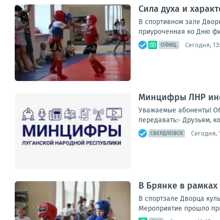
Сила духа и харак
В спортивном зале Дворц
приуроченная ко Дню фи
Сегодня, 13
ОФИЦ.
Минцифры ЛНР инф
Уважаемые абоненты! Об
передавать:- Друзьям, ко
Сегодня, 
СВЕРДЛОВСК
В Брянке в рамках
В спортзале Дворца кул
Мероприятие прошло при