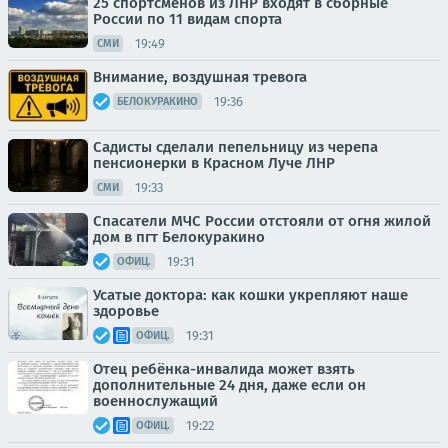
25 спортсменов из ЛНР входят в сборные
России по 11 видам спорта
19:49
СМИ
Внимание, воздушная тревога
19:36
БЕЛОКУРАКИНО
Садисты сделали пепельницу из черепа
пенсионерки в Красном Луче ЛНР
19:33
СМИ
Спасатели МЧС России отстояли от огня жилой
дом в пгт Белокуракино
19:31
ОФИЦ.
Усатые доктора: как кошки укрепляют наше
здоровье
19:31
ОФИЦ.
Отец ребёнка-инвалида может взять
дополнительные 24 дня, даже если он
военнослужащий
19:22
ОФИЦ.