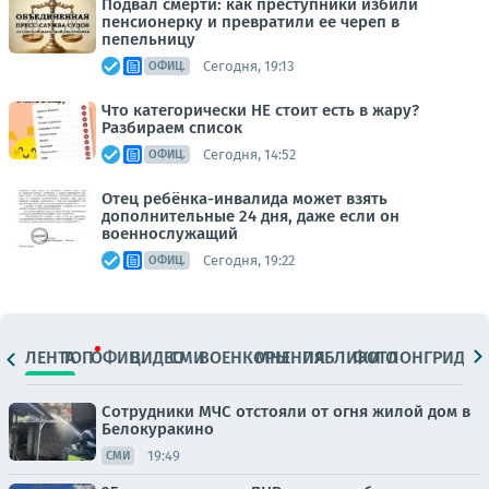
Подвал смерти: как преступники избили
пенсионерку и превратили ее череп в
пепельницу
Сегодня, 19:13
ОФИЦ.
Что категорически НЕ стоит есть в жару?
Разбираем список
Сегодня, 14:52
ОФИЦ.
Отец ребёнка-инвалида может взять
дополнительные 24 дня, даже если он
военнослужащий
Сегодня, 19:22
ОФИЦ.
ЛЕНТА
ТОП
ОФИЦ.
ВИДЕО
СМИ
ВОЕНКОРЫ
МНЕНИЯ
ПАБЛИКИ
ФОТО
ЛОНГРИДЫ
Сотрудники МЧС отстояли от огня жилой дом в
Белокуракино
19:49
СМИ