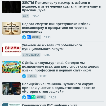
ЖЕСТЬ! Пенсионерку насмерть избили в
подвале, а из её черепа сделали пепельницу в
Красном Луче
19:22
СМИ
Подвал смерти: как преступники избили
пенсионерку и превратили ее череп в
пепельницу
19:13
ОФИЦ.
Уважаемые жители Старобельского
муниципального округа!
19:09
СТАРОБЕЛЬСК
С Днём физкультурника!. Сегодня мы
поздравляем всех, для кого спорт стал делом
жизни, профессией и верным спутником
19:09
ОФИЦ.
Полицейские Станично-Луганского округа
приняли участие в ведомственном проекте
«История с географией»
19:05
ОФИЦ.
Свердловский РЭС информирует