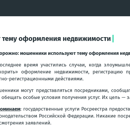
 тему оформления недвижимости
орожно: мошенники используют тему оформления нед
оследнее время участились случаи, когда злоумышл
корить»
оформление недвижимости, регистрацию пр
тно-регистрационными действиями.
енники могут представляться посредниками, сообщ
 обещать особые условия получения услуг. Их цель — 
оминаем
: государственные услуги Росреестра предос
онодательством Российской Федерации. Никакие посре
смотрения заявлений.