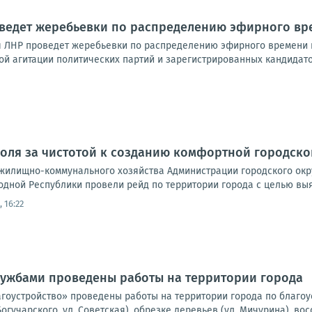
ведет жеребьевки по распределению эфирного вре
 ЛНР проведет жеребьевки по распределению эфирного времени 
й агитации политических партий и зарегистрированных кандидатов
роля за чистотой к созданию комфортной городско
жилищно-коммунального хозяйства Администрации городского окр
одной Республики провели рейд по территории города с целью вы
 16:22
ужбами проведены работы на территории города
оустройство» проведены работы на территории города по благоустр
Богучарского, ул. Советская), обрезке деревьев (ул. Мичурина), во