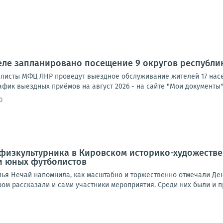
еле запланировано посещение 9 округов республ
циалисты МФЦ ЛНР проведут выездное обслуживание жителей 17 нас
афик выездных приёмов на август 2026 - на сайте "Мои документы"
0
физкультурника в Кировском историко-художеств
и юных футболистов
лья Нечай напомнила, как масштабно и торжественно отмечали Ден
ром рассказали и сами участники мероприятия. Среди них были и 