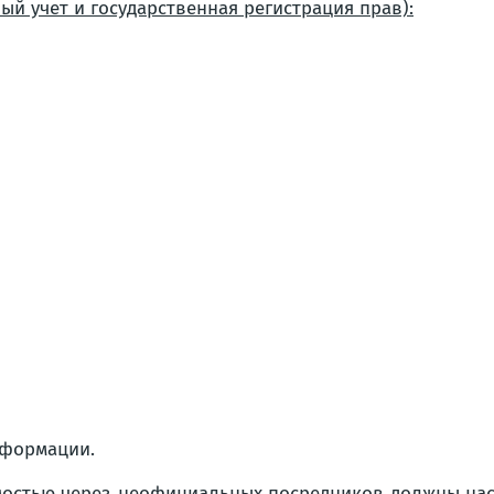
ый учет и государственная регистрация прав):
нформации.
стью через неофициальных посредников должны наст