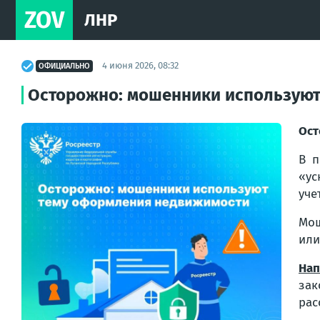
ZOV
ЛНР
4 июня 2026, 08:32
ОФИЦИАЛЬНО
Осторожно: мошенники используют
Ост
В п
«ус
уче
Мош
или
Нап
зак
рас