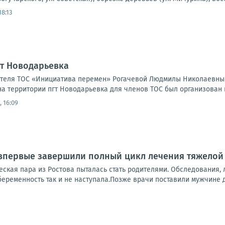
18:13
гт Новодарьевка
ателя ТОС «Инициатива перемен» Рогачевой Людмилы Николаевны 
а территории пгт Новодарьевка для членов ТОС был организован и
 16:09
 впервые завершили полный цикл лечения тяжело
еская пара из Ростова пыталась стать родителями. Обследования, 
беременность так и не наступала.Позже врачи поставили мужчине д