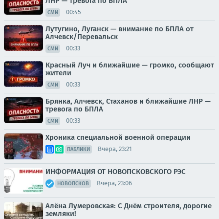
ЛНР — тревога по БПЛА
00:45
СМИ
Лутугино, Луганск — внимание по БПЛА от
Алчевск/Перевальск
00:33
СМИ
Красный Луч и ближайшие — громко, сообщают
жители
00:33
СМИ
Брянка, Алчевск, Стаханов и ближайшие ЛНР —
тревога по БПЛА
00:33
СМИ
Хроника специальной военной операции
Вчера, 23:21
ПАБЛИКИ
ИНФОРМАЦИЯ ОТ НОВОПСКОВСКОГО РЭС
Вчера, 23:06
НОВОПСКОВ
Алёна Лумеровская: С Днём строителя, дорогие
земляки!