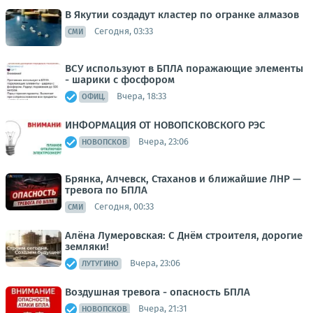
В Якутии создадут кластер по огранке алмазов
Сегодня, 03:33
СМИ
ВСУ используют в БПЛА поражающие элементы
- шарики с фосфором
Вчера, 18:33
ОФИЦ.
ИНФОРМАЦИЯ ОТ НОВОПСКОВСКОГО РЭС
Вчера, 23:06
НОВОПСКОВ
Брянка, Алчевск, Стаханов и ближайшие ЛНР —
тревога по БПЛА
Сегодня, 00:33
СМИ
Алёна Лумеровская: С Днём строителя, дорогие
земляки!
Вчера, 23:06
ЛУТУГИНО
Воздушная тревога - опасность БПЛА
Вчера, 21:31
НОВОПСКОВ