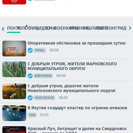
ЛЕНТА
ТОП
ОФИЦ.
ВИДЕО
СМИ
ВОЕНКОРЫ
МНЕНИЯ
ПАБЛИКИ
ФОТО
ЛОНГРИДЫ
Оперативная обстановка за прошедшие сутки:
06:06
ОФИЦ.
С ДОБРЫМ УТРОМ, ЖИТЕЛИ МАРКОВСКОГО
МУНИЦИПАЛЬНОГО ОКРУГА!
06:06
МАРКОВКА
С добрым утром, дорогие жители
Новопсковского муниципального округа!
06:03
НОВОПСКОВ
В Якутии создадут кластер по огранке алмазов
03:33
СМИ
Красный Луч, Антрацит и далее на Свердловск