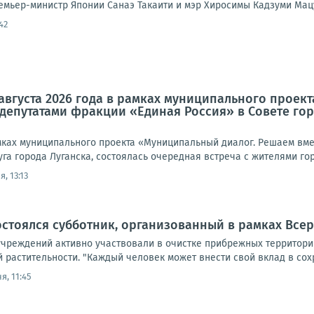
емьер-министр Японии Санаэ Такаити и мэр Хиросимы Кадзуми Мацуи
42
 августа 2026 года в рамках муниципального проек
епутатами фракции «Единая Россия» в Совете горо
рамках муниципального проекта «Муниципальный диалог. Решаем вм
уга города Луганска, состоялась очередная встреча с жителями гор
, 13:13
стоялся субботник, организованный в рамках Все
чреждений активно участвовали в очистке прибрежных территорий 
растительности. "Каждый человек может внести свой вклад в сохр
я, 11:45