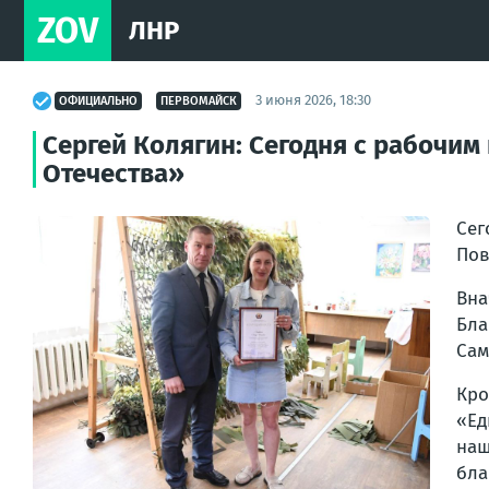
ZOV
ЛНР
3 июня 2026, 18:30
ОФИЦИАЛЬНО
ПЕРВОМАЙСК
Сергей Колягин: Сегодня с рабочи
Отечества»
Сег
Пов
Вн
Бла
Сам
Кро
«Ед
наш
бла