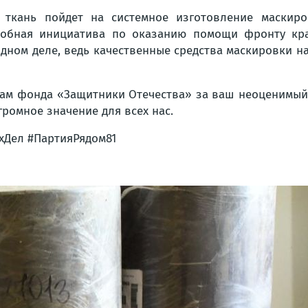
 ткань пойдет на системное изготовление маскир
обная инициатива по оказанию помощи фронту кра
одном деле, ведь качественные средства маскировки 
там фонда «Защитники Отечества» за ваш неоценимый
ромное значение для всех нас.
хДел #ПартияРядом81