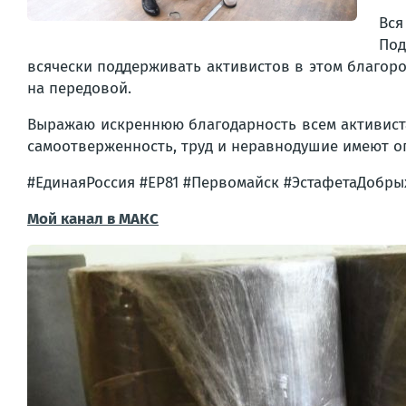
Вся
Под
всячески поддерживать активистов в этом благор
на передовой.
Выражаю искреннюю благодарность всем активис
самоотверженность, труд и неравнодушие имеют ог
#ЕдинаяРоссия #ЕР81 #Первомайск #ЭстафетаДобры
Мой канал в МАКС