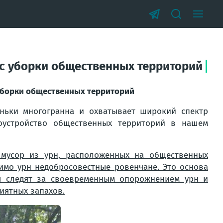
 с уборки общественных территорий
уборки общественных территорий
ньки многогранна и охватывает широкий спектр
оустройство общественных территорий в нашем
 мусор из урн, расположенных на общественных
имо урн недобросовест
ные ровенчане
. Это основа
ы следят за своевременным опорожнением урн и
иятных запахов.