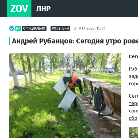
ZOV
ЛНР
21 мая 2026, 10:31
ОФИЦИАЛЬНО
РОВЕНЬКИ
Андрей Рубанцов: Сегодня утро ро
Сег
Раб
зад
гор
Сег
тер
сан
сбо