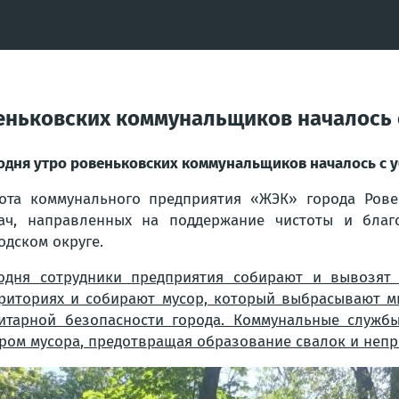
веньковских коммунальщиков началось
одня утро ровеньковских коммунальщиков началось с 
ота коммунального предприятия «ЖЭК» города Рове
ач, направленных на поддержание чистоты и благ
одском округе.
одня сотрудники предприятия собирают и вывозят
риториях и собирают мусор, который выбрасывают м
итарной безопасности города. Коммунальные служб
ром мусора
, предотвращая образование свалок и непр