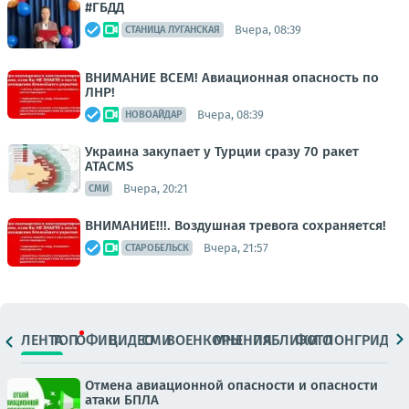
#ГБДД
Вчера, 08:39
СТАНИЦА ЛУГАНСКАЯ
ВНИМАНИЕ ВСЕМ! Авиационная опасность по
ЛНР!
Вчера, 08:39
НОВОАЙДАР
Украина закупает у Турции сразу 70 ракет
ATACMS
Вчера, 20:21
СМИ
ВНИМАНИЕ!!!. Воздушная тревога сохраняется!
Вчера, 21:57
СТАРОБЕЛЬСК
ЛЕНТА
ТОП
ОФИЦ.
ВИДЕО
СМИ
ВОЕНКОРЫ
МНЕНИЯ
ПАБЛИКИ
ФОТО
ЛОНГРИДЫ
Отмена авиационной опасности и опасности
атаки БПЛА