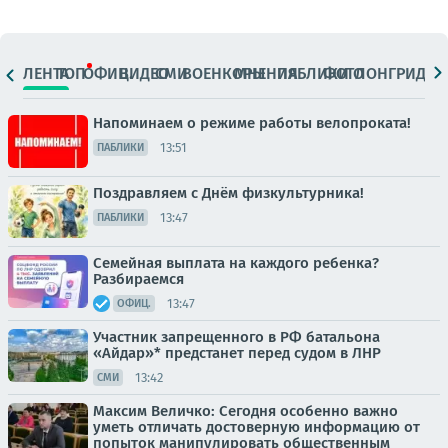
ЛЕНТА
ТОП
ОФИЦ.
ВИДЕО
СМИ
ВОЕНКОРЫ
МНЕНИЯ
ПАБЛИКИ
ФОТО
ЛОНГРИДЫ
Напоминаем о режиме работы велопроката!
13:51
ПАБЛИКИ
Поздравляем с Днём физкультурника!
13:47
ПАБЛИКИ
Семейная выплата на каждого ребенка?
Разбираемся
13:47
ОФИЦ.
Участник запрещенного в РФ батальона
«Айдар»* предстанет перед судом в ЛНР
13:42
СМИ
Максим Величко: Сегодня особенно важно
уметь отличать достоверную информацию от
попыток манипулировать общественным