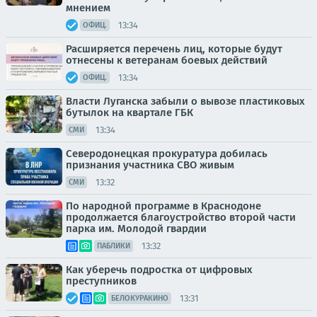
мнением
13:34
ОФИЦ.
Расширяется перечень лиц, которые будут
отнесены к ветеранам боевых действий
13:34
ОФИЦ.
Власти Луганска забыли о вывозе пластиковых
бутылок на квартале ГБК
13:34
СМИ
Северодонецкая прокуратура добилась
признания участника СВО живым
13:32
СМИ
По народной программе в Краснодоне
продолжается благоустройство второй части
парка им. Молодой гвардии
13:32
ПАБЛИКИ
Как уберечь подростка от цифровых
преступников
13:31
БЕЛОКУРАКИНО