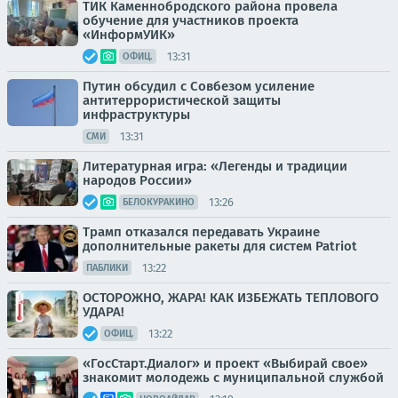
ТИК Каменнобродского района провела
обучение для участников проекта
«ИнформУИК»
13:31
ОФИЦ.
Путин обсудил с Совбезом усиление
антитеррористической защиты
инфраструктуры
13:31
СМИ
Литературная игра: «Легенды и традиции
народов России»
13:26
БЕЛОКУРАКИНО
Трамп отказался передавать Украине
дополнительные ракеты для систем Patriot
13:22
ПАБЛИКИ
ОСТОРОЖНО, ЖАРА! КАК ИЗБЕЖАТЬ ТЕПЛОВОГО
УДАРА!
13:22
ОФИЦ.
«ГосСтарт.Диалог» и проект «Выбирай свое»
знакомит молодежь с муниципальной службой