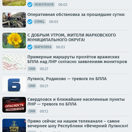
06:03
НОВОПСКОВ
Оперативная обстановка за прошедшие сутки:
06:03
ОФИЦ.
С ДОБРЫМ УТРОМ, ЖИТЕЛИ МАРКОВСКОГО
МУНИЦИПАЛЬНОГО ОКРУГА!
06:03
МАРКОВКА
Примерные маршруты пролётов вражеских
БПЛА над ЛНР согласно заявлениям мониторов
00:27
СМИ
Луганск, Родаково — тревога по БПЛА
00:21
СМИ
Свердловск и ближайшие населенные пункты
ЛНР — тревога по БПЛА
00:12
СМИ
Прямо сейчас на нашем телеканале – самое
вечернее шоу Республики «Вечерний Луганск»!