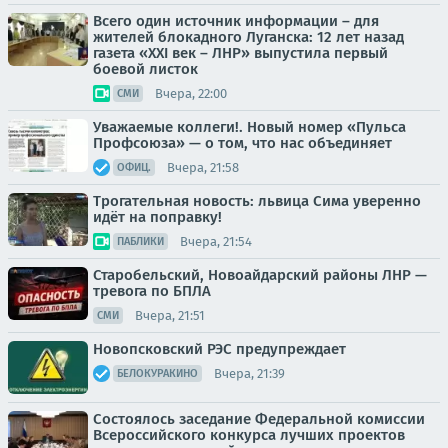
Всего один источник информации – для
жителей блокадного Луганска: 12 лет назад
газета «XXI век – ЛНР» выпустила первый
боевой листок
Вчера, 22:00
СМИ
Уважаемые коллеги!. Новый номер «Пульса
Профсоюза» — о том, что нас объединяет
Вчера, 21:58
ОФИЦ.
Трогательная новость: львица Сима уверенно
идёт на поправку!
Вчера, 21:54
ПАБЛИКИ
Старобельский, Новоайдарский районы ЛНР —
тревога по БПЛА
Вчера, 21:51
СМИ
Новопсковский РЭС предупреждает
Вчера, 21:39
БЕЛОКУРАКИНО
Состоялось заседание Федеральной комиссии
Всероссийского конкурса лучших проектов