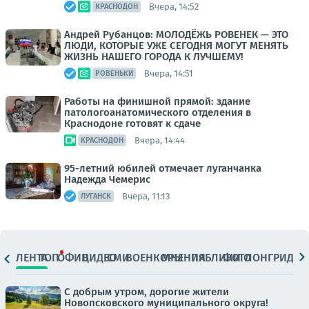
Вчера, 14:52
КРАСНОДОН
Андрей Рубанцов: МОЛОДЁЖЬ РОВЕНЕК — ЭТО
ЛЮДИ, КОТОРЫЕ УЖЕ СЕГОДНЯ МОГУТ МЕНЯТЬ
ЖИЗНЬ НАШЕГО ГОРОДА К ЛУЧШЕМУ!
Вчера, 14:51
РОВЕНЬКИ
Работы на финишной прямой: здание
патологоанатомического отделения в
Краснодоне готовят к сдаче
Вчера, 14:44
КРАСНОДОН
95-летний юбилей отмечает луганчанка
Надежда Чемерис
Вчера, 11:13
ЛУГАНСК
ЛЕНТА
ТОП
ОФИЦ.
ВИДЕО
СМИ
ВОЕНКОРЫ
МНЕНИЯ
ПАБЛИКИ
ФОТО
ЛОНГРИДЫ
С добрым утром, дорогие жители
Новопсковского муниципального округа!