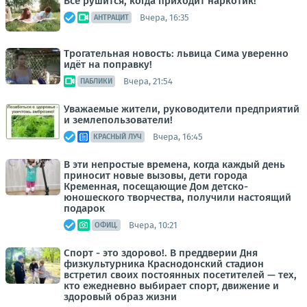
Все рушится, когда приходит наркотик!
Вчера, 16:35
АНТРАЦИТ
Трогательная новость: львица Сима уверенно
идёт на поправку!
Вчера, 21:54
ПАБЛИКИ
Уважаемые жители, руководители предприятий
и землепользователи!
Вчера, 16:45
КРАСНЫЙ ЛУЧ
В эти непростые времена, когда каждый день
приносит новые вызовы, дети города
Кременная, посещающие Дом детско-
юношеского творчества, получили настоящий
подарок
Вчера, 10:21
ОФИЦ.
Спорт - это здорово!. В преддверии Дня
физкультурника Краснодонский стадион
встретил своих постоянных посетителей — тех,
кто ежедневно выбирает спорт, движение и
здоровый образ жизни