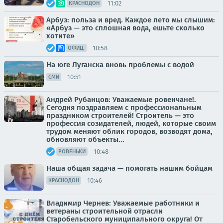
11:02
КРАСНОДОН
Арбуз: польза и вред. Каждое лето мы слышим:
«Арбуз — это сплошная вода, ешьте сколько
хотите»
10:58
ОФИЦ.
На юге Луганска вновь проблемы с водой
10:51
СМИ
Андрей Рубанцов: Уважаемые ровенчане!.
Сегодня поздравляем с профессиональным
праздником строителей! Строитель — это
профессия созидателей, людей, которые своим
трудом меняют облик городов, возводят дома,
обновляют объекты...
10:48
РОВЕНЬКИ
Наша общая задача — помогать нашим бойцам
10:46
КРАСНОДОН
Владимир Чернев: Уважаемые работники и
ветераны строительной отрасли
Старобельского муниципального округа! От