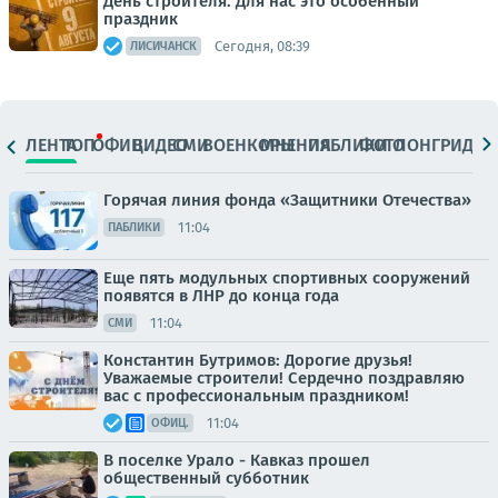
День строителя. Для нас это особенный
праздник
Сегодня, 08:39
ЛИСИЧАНСК
ЛЕНТА
ТОП
ОФИЦ.
ВИДЕО
СМИ
ВОЕНКОРЫ
МНЕНИЯ
ПАБЛИКИ
ФОТО
ЛОНГРИДЫ
Горячая линия фонда «Защитники Отечества»
11:04
ПАБЛИКИ
Еще пять модульных спортивных сооружений
появятся в ЛНР до конца года
11:04
СМИ
Константин Бутримов: Дорогие друзья!
Уважаемые строители! Сердечно поздравляю
вас с профессиональным праздником!
11:04
ОФИЦ.
В поселке Урало - Кавказ прошел
общественный субботник