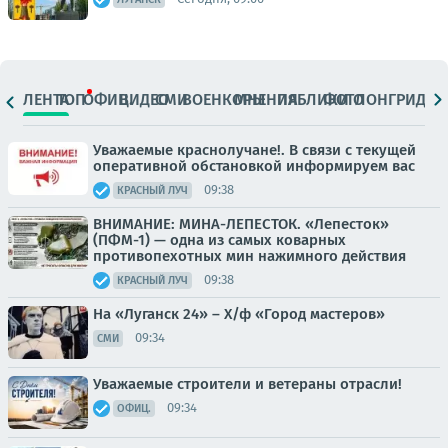
ЛЕНТА
ТОП
ОФИЦ.
ВИДЕО
СМИ
ВОЕНКОРЫ
МНЕНИЯ
ПАБЛИКИ
ФОТО
ЛОНГРИДЫ
Уважаемые краснолучане!. В связи с текущей
оперативной обстановкой информируем вас
09:38
КРАСНЫЙ ЛУЧ
ВНИМАНИЕ: МИНА-ЛЕПЕСТОК. «Лепесток»
(ПФМ-1) — одна из самых коварных
противопехотных мин нажимного действия
09:38
КРАСНЫЙ ЛУЧ
На «Луганск 24» – Х/ф «Город мастеров»
09:34
СМИ
Уважаемые строители и ветераны отрасли!
09:34
ОФИЦ.