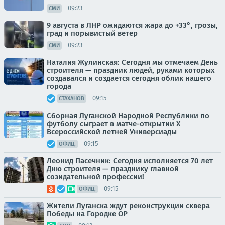
09:23
СМИ
9 августа в ЛНР ожидаются жара до +33°, грозы,
град и порывистый ветер
09:23
СМИ
Наталия Жулинская: Сегодня мы отмечаем День
строителя — праздник людей, руками которых
создавался и создается сегодня облик нашего
города
09:15
СТАХАНОВ
Сборная Луганской Народной Республики по
футболу сыграет в матче-открытии Х
Всероссийской летней Универсиады
09:15
ОФИЦ.
Леонид Пасечник: Сегодня исполняется 70 лет
Дню строителя — празднику главной
созидательной профессии!
09:15
ОФИЦ.
Жители Луганска ждут реконструкции сквера
Победы на Городке ОР