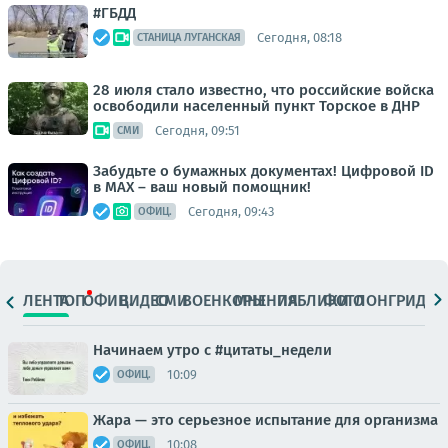
#ГБДД
Сегодня, 08:18
СТАНИЦА ЛУГАНСКАЯ
28 июля стало известно, что российские войска
освободили населенный пункт Торское в ДНР
Сегодня, 09:51
СМИ
Забудьте о бумажных документах! Цифровой ID
в MAX – ваш новый помощник!
Сегодня, 09:43
ОФИЦ.
ЛЕНТА
ТОП
ОФИЦ.
ВИДЕО
СМИ
ВОЕНКОРЫ
МНЕНИЯ
ПАБЛИКИ
ФОТО
ЛОНГРИДЫ
Начинаем утро с #цитаты_недели
10:09
ОФИЦ.
Жара — это серьезное испытание для организма
10:08
ОФИЦ.