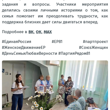
задания и вопросы. Участники мероприятия
делились своими личными историями о том, как
семья помогает им преодолевать трудности, как
поддержка близких дает силы двигаться вперед.
Подробнее в
ВК
,
ОК
,
МАХ
#ЕдинаяРоссия #ЕР81 #партпроект
#ЖенскоеДвижениеЕР #СоюзЖенщин
#ДеньСемьиЛюбвиВерности #ПартияРядом81