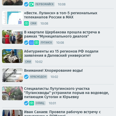
10:08
ПЕРВОМАЙСК
«Вести. Луганск» в топ-5 региональных
телеканалов России в MAX
10:08
СМИ
В квартале Щербакова прошла встреча в
рамках "Муниципального диалога"
10:08
ЛУГАНСК
Абитуриенты из 15 регионов РФ подали
заявления в Далевский университет
10:02
СМИ
Внимание! Хлорирование воды!
10:02
КРАСНОДОН
Специалисты Лутугинского участка
"Луганскводы" устранили порыв на водоводе,
питающем Сутоган и Юрьевку
10:01
ОФИЦ.
Иван Санаев: Провели рабочую встречу с