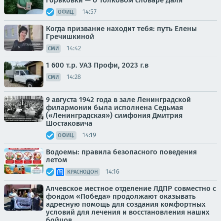
14:57
ОФИЦ.
Когда призвание находит тебя: путь Елены
Гречишкиной
14:42
СМИ
1 600 т.р. УАЗ Профи, 2023 г.в
14:28
СМИ
9 августа 1942 года в зале Ленинградской
филармонии была исполнена Седьмая
(«Ленинградская») симфония Дмитрия
Шостаковича
14:19
ОФИЦ.
Водоемы: правила безопасного поведения
летом
14:16
КРАСНОДОН
Алчевское местное отделение ЛДПР совместно с
фондом «Победа» продолжают оказывать
адресную помощь для создания комфортных
условий для лечения и восстановления наших
бойцов