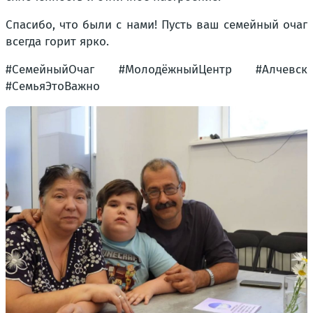
Спасибо, что были с нами! Пусть ваш семейный очаг
всегда горит ярко.
#СемейныйОчаг #МолодёжныйЦентр #Алчевск
#СемьяЭтоВажно