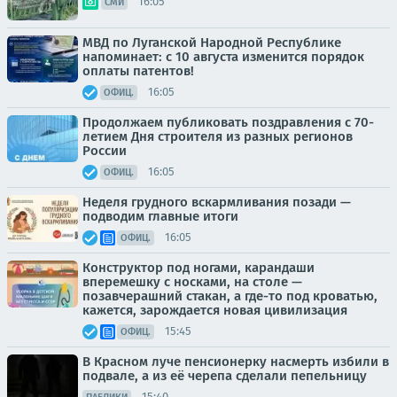
16:05
СМИ
МВД по Луганской Народной Республике
напоминает: с 10 августа изменится порядок
оплаты патентов!
16:05
ОФИЦ.
Продолжаем публиковать поздравления с 70-
летием Дня строителя из разных регионов
России
16:05
ОФИЦ.
Неделя грудного вскармливания позади —
подводим главные итоги
16:05
ОФИЦ.
Конструктор под ногами, карандаши
вперемешку с носками, на столе —
позавчерашний стакан, а где-то под кроватью,
кажется, зарождается новая цивилизация
15:45
ОФИЦ.
В Красном луче пенсионерку насмерть избили в
подвале, а из её черепа сделали пепельницу
15:40