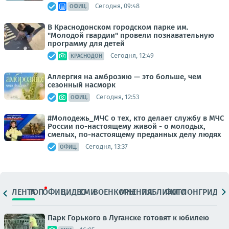
Сегодня, 09:48
ОФИЦ.
В Краснодонском городском парке им.
"Молодой гвардии" провели познавательную
программу для детей
Сегодня, 12:49
КРАСНОДОН
Аллергия на амброзию — это больше, чем
сезонный насморк
Сегодня, 12:53
ОФИЦ.
#Молодежь_МЧС о тех, кто делает службу в МЧС
России по-настоящему живой - о молодых,
смелых, по-настоящему преданных делу людях
Сегодня, 13:37
ОФИЦ.
ЛЕНТА
ТОП
ОФИЦ.
ВИДЕО
СМИ
ВОЕНКОРЫ
МНЕНИЯ
ПАБЛИКИ
ФОТО
ЛОНГРИДЫ
Парк Горького в Луганске готовят к юбилею