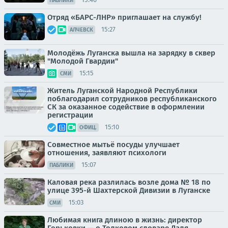
ПАБЛИКИ
Отряд «БАРС-ЛНР» приглашает на службу!
15:27
АЛЧЕВСК
Молодёжь Луганска вышла на зарядку в сквер
"Молодой Гвардии"
15:15
СМИ
Житель Луганской Народной Республики
поблагодарил сотрудников республиканского
СК за оказанное содействие в оформлении
регистрации
15:10
ОФИЦ.
Совместное мытьё посуды улучшает
отношения, заявляют психологи
15:07
ПАБЛИКИ
Каловая река разлилась возле дома № 18 по
улице 395-й Шахтерской Дивизии в Луганске
15:03
СМИ
Любимая книга длиною в жизнь: директор
Горьковки — о Толковом словаре Даля