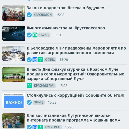
Закон и подросток: беседа о будущем
15:33
КРАСНОДОН
#многоязычнаястрана. #русскоеслово
15:30
ОФИЦ.
В Беловодске ЛНР предложены мероприятия по
развитию агропромышленного комплекса
15:28
ОФИЦ.
В честь Дня физкультурника в Красном Луче
прошла серия мероприятий: Оздоровительные
зарядки «Спортивный Луч»
15:28
КРАСНЫЙ ЛУЧ
Столкнулись с коррупцией? Сообщите об этом!
15:28
ОФИЦ.
Для воспитанников Лутугинской школы-
интерната прошла программа «Кошкин дом»
15:28
ЛУТУГИНО