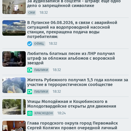
За аудиозаписи в соцсети - штраф: ещё одно
дело о запрещённой символике
18:32
СМИ
В Луганске 06.08.2026, в связи с аварийной
ситуацией на водопроводной насосной
станции, прекращена подача воды
потребителям:
18:32
ОФИЦ.
Любитель блатных песен из ЛНР получил
штраф за обложки альбомов с воровской
звездой
18:32
ПАБЛИКИ
Житель Рубежного получил 5,5 года колонии за
участие в террористическом сообществе
18:32
ПАБЛИКИ
Улицы Молодёжная и Коцюбинского в
Молодогвардейске открыты для движения
18:24
КРАСНОДОН
Глава городского округа город Первомайск
Сергей Колягин провел очередной личный