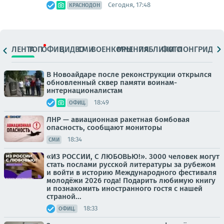
Сегодня, 17:48
КРАСНОДОН
ЛЕНТА
ТОП
ОФИЦ.
ВИДЕО
СМИ
ВОЕНКОРЫ
МНЕНИЯ
ПАБЛИКИ
ФОТО
ЛОНГРИДЫ
В Новоайдаре после реконструкции открылся
обновленный сквер памяти воинам-
интернационалистам
18:49
ОФИЦ.
ЛНР — авиационная ракетная бомбовая
опасность, сообщают мониторы
18:34
СМИ
«ИЗ РОССИИ, С ЛЮБОВЬЮ!». 3000 человек могут
стать послами русской литературы за рубежом
и войти в историю Международного фестиваля
молодёжи 2026 года! Подарить любимую книгу
и познакомить иностранного гостя с нашей
страной...
18:33
ОФИЦ.