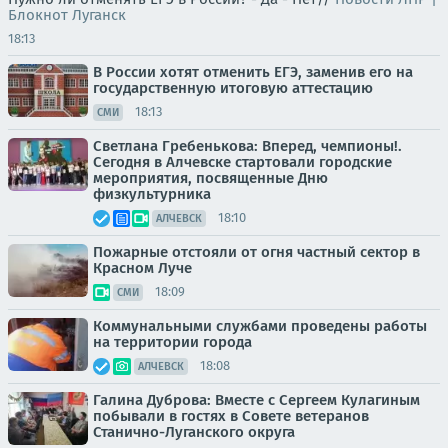
Блокнот Луганск
18:13
В России хотят отменить ЕГЭ, заменив его на
государственную итоговую аттестацию
18:13
СМИ
Светлана Гребенькова: Вперед, чемпионы!.
Сегодня в Алчевске стартовали городские
мероприятия, посвященные Дню
физкультурника
18:10
АЛЧЕВСК
Пожарные отстояли от огня частный сектор в
Красном Луче
18:09
СМИ
Коммунальными службами проведены работы
на территории города
18:08
АЛЧЕВСК
Галина Дуброва: Вместе с Сергеем Кулагиным
побывали в гостях в Совете ветеранов
Станично-Луганского округа