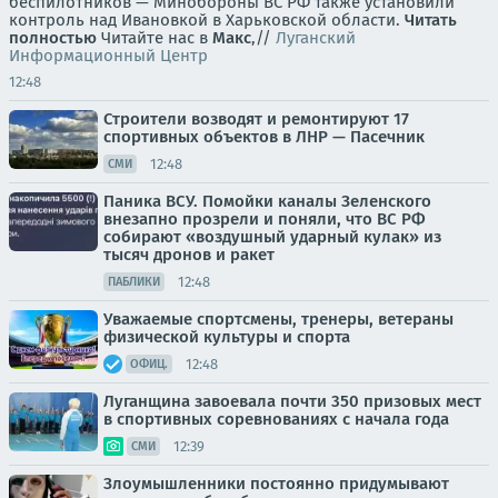
беспилотников — Минобороны ВС РФ также установили
контроль над Ивановкой в Харьковской области.
Читать
полностью
Читайте нас в
Макс
,//
Луганский
Информационный Центр
12:48
Строители возводят и ремонтируют 17
спортивных объектов в ЛНР — Пасечник
12:48
СМИ
Паника ВСУ. Помойки каналы Зеленского
внезапно прозрели и поняли, что ВС РФ
собирают «воздушный ударный кулак» из
тысяч дронов и ракет
12:48
ПАБЛИКИ
Уважаемые спортсмены, тренеры, ветераны
физической культуры и спорта
12:48
ОФИЦ.
Луганщина завоевала почти 350 призовых мест
в спортивных соревнованиях с начала года
12:39
СМИ
Злоумышленники постоянно придумывают