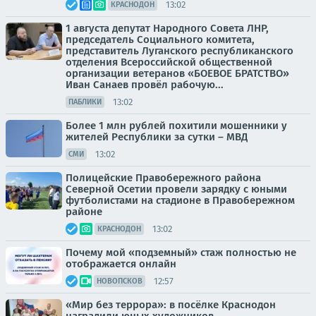
13:02
КРАСНОДОН
1 августа депутат Народного Совета ЛНР,
председатель Социального комитета,
представитель Луганского республиканского
отделения Всероссийской общественной
организации ветеранов «БОЕВОЕ БРАТСТВО»
Иван Санаев провёл рабочую...
13:02
ПАБЛИКИ
Более 1 млн рублей похитили мошенники у
жителей Республики за сутки – МВД
13:02
СМИ
Полицейские Правобережного района
Северной Осетии провели зарядку с юными
футболистами на стадионе в Правобережном
районе
13:02
КРАСНОДОН
Почему мой «подземный» стаж полностью не
отображается онлайн
12:57
НОВОПСКОВ
«Мир без террора»: в посёлке Краснодон