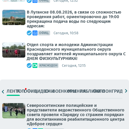
Сегодня, 12:52
ОФИЦ.
В Луганске 08.08.2026, в связи со сложностью
проведения работ, ориентировочно до 19:00
прекращена подача воды по следующим
адресам:
Сегодня, 10:58
ОФИЦ.
Отдел спорта и молодежи Администрации
Краснодонского муниципального округа
поздравляет жителей муниципального округа С
ДНЕМ ФИЗКУЛЬТУРНИКА!
Сегодня, 12:15
КРАСНОДОН
ЛЕНТА
ТОП
ОФИЦ.
ВИДЕО
СМИ
ВОЕНКОРЫ
МНЕНИЯ
ПАБЛИКИ
ФОТО
ЛОНГРИДЫ
Североосетинские полицейские и
представители ведомственного Общественного
совета провели «Зарядку со стражем порядка»
для воспитанников реабилитационного центра
«Доброе сердце»