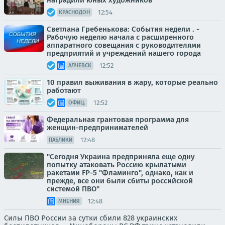
наградили юных художников
12:54
КРАСНОДОН
Светлана Гребенькова: События недели . -
Рабочую неделю начала с расширенного
аппаратного совещания с руководителями
предприятий и учреждений нашего города
12:52
АЛЧЕВСК
10 правил выживания в жару, которые реально
работают
12:52
ОФИЦ.
Федеральная грантовая программа для
женщин-предпринимателей
12:48
ПАБЛИКИ
"Сегодня Украина предприняла еще одну
попытку атаковать Россию крылатыми
ракетами FP-5 "Фламинго", однако, как и
прежде, все они были сбиты российской
системой ПВО"
12:48
МНЕНИЯ
Силы ПВО России за сутки сбили 828 украинских