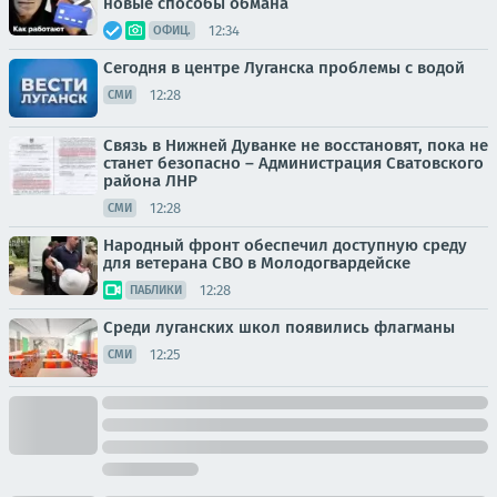
новые способы обмана
12:34
ОФИЦ.
Сегодня в центре Луганска проблемы с водой
12:28
СМИ
Связь в Нижней Дуванке не восстановят, пока не
станет безопасно – Администрация Сватовского
района ЛНР
12:28
СМИ
Народный фронт обеспечил доступную среду
для ветерана СВО в Молодогвардейске
12:28
ПАБЛИКИ
Среди луганских школ появились флагманы
12:25
СМИ