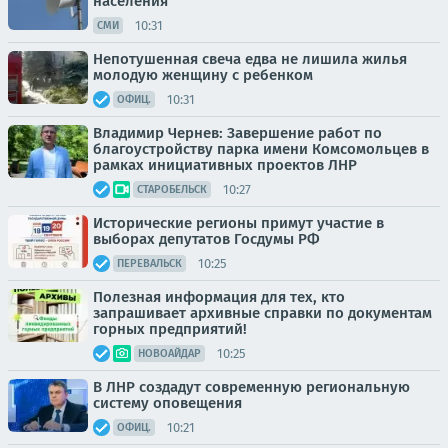
населения
10:31
СМИ
Непотушенная свеча едва не лишила жилья
молодую женщину с ребенком
10:31
ОФИЦ.
Владимир Чернев: Завершение работ по
благоустройству парка имени Комсомольцев в
рамках инициативных проектов ЛНР
10:27
СТАРОБЕЛЬСК
Исторические регионы примут участие в
выборах депутатов Госдумы РФ
10:25
ПЕРЕВАЛЬСК
Полезная информация для тех, кто
запрашивает архивные справки по документам
горных предприятий!
10:25
НОВОАЙДАР
В ЛНР создадут современную региональную
систему оповещения
10:21
ОФИЦ.