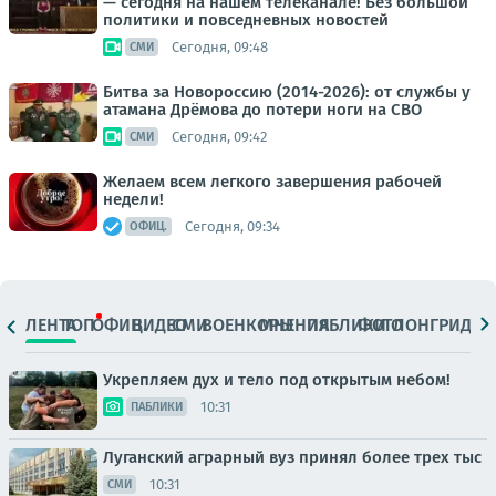
— сегодня на нашем телеканале! Без большой
политики и повседневных новостей
Сегодня, 09:48
СМИ
Битва за Новороссию (2014-2026): от службы у
атамана Дрёмова до потери ноги на СВО
Сегодня, 09:42
СМИ
Желаем всем легкого завершения рабочей
недели!
Сегодня, 09:34
ОФИЦ.
ЛЕНТА
ТОП
ОФИЦ.
ВИДЕО
СМИ
ВОЕНКОРЫ
МНЕНИЯ
ПАБЛИКИ
ФОТО
ЛОНГРИДЫ
Укрепляем дух и тело под открытым небом!
10:31
ПАБЛИКИ
Луганский аграрный вуз принял более трех тыс
10:31
СМИ