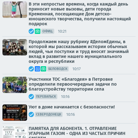
В эти непростые времена, когда каждый день
приносит новые вызовы, дети города
Кременная, посещающие Дом детско-
юношеского творчества, получили настоящий
подарок
10:21
ОФИЦ.
Продолжаем нашу рубрику #ДеломЕдины, в
которой мы рассказываем истории обычных
людей, чьи поступки и труд вносят значимый
вклад в развитие нашего муниципального
округа и республики
10:17
БЕЛОВОДСК
Участники ТОС «Благодея» в Петровке
определили первоочередные задачи по
благоустройству территории села
10:16
ПЕРЕВАЛЬСК
Уют в доме начинается с безопасности!
10:16
СЕВЕРОДОНЕЦК
ПАМЯТКА ДЛЯ АБОНЕНТА. 1. ОТРАВЛЕНИЕ
УГАРНЫМ ГАЗОМ - ОДНА ИЗ ЧАСТЫХ ПРИЧИН