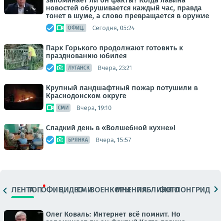
запоминает ли он факты? Когда лавина
новостей обрушивается каждый час, правда
тонет в шуме, а слово превращается в оружие
Сегодня, 05:24
ОФИЦ.
Парк Горького продолжают готовить к
празднованию юбилея
Вчера, 23:21
ЛУГАНСК
Крупный ландшафтный пожар потушили в
Краснодонском округе
Вчера, 19:10
СМИ
Сладкий день в «Волшебной кухне»!
Вчера, 15:57
БРЯНКА
ЛЕНТА
ТОП
ОФИЦ.
ВИДЕО
СМИ
ВОЕНКОРЫ
МНЕНИЯ
ПАБЛИКИ
ФОТО
ЛОНГРИДЫ
Олег Коваль: Интернет всё помнит. Но