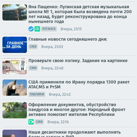
Яна Пащенко: Луганская детская музыкальная
школа № 1, которая была возведена почти 200
лет назад, будет реконструирована до конца
нынешнего года
Вчера, 23:15
ЛУГАНСК
Главные новости сегодняшнего дня:
Вчера, 23:03
СМИ
Проверьте свою логику. Задание на картинке
Вчера, 22:48
СМИ
США применили по Ирану порядка 1300 ракет
ATACMS и PrSM
Вчера, 22:42
ПАБЛИКИ
Оформление документов, обустройство
пандусов и многое другое: Народный фронт
активно помогает жителям Республики
Вчера, 22:16
СМИ
Наши десантники продолжают выполнять