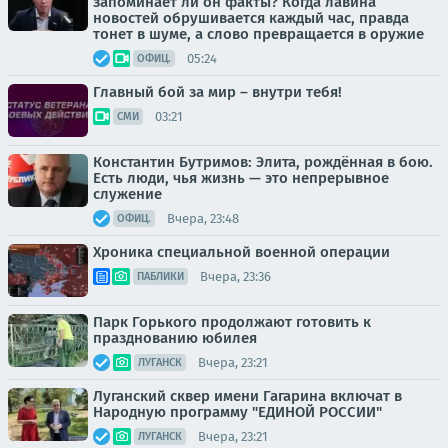
запоминает ли он факты? Когда лавина
новостей обрушивается каждый час, правда
тонет в шуме, а слово превращается в оружие
05:24
ОФИЦ.
Главный бой за мир – внутри тебя!
03:21
СМИ
Константин Бутримов: Элита, рождённая в бою.
Есть люди, чья жизнь — это непрерывное
служение
Вчера, 23:48
ОФИЦ.
Хроника специальной военной операции
Вчера, 23:36
ПАБЛИКИ
Парк Горького продолжают готовить к
празднованию юбилея
Вчера, 23:21
ЛУГАНСК
Луганский сквер имени Гагарина включат в
Народную программу "ЕДИНОЙ РОССИИ"
Вчера, 23:21
ЛУГАНСК