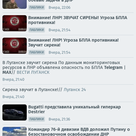
боевые задачи в ДНР
Вчера, 22:06
ПАБЛИКИ
Внимание! ЛНР! ЗВУЧАТ СИРЕНЫ! Угроза БПЛА
противника!
Вчера, 21:54
ПАБЛИКИ
Внимание! ЛНР! Угроза БПЛА противника!
Звучит сирена!
Вчера, 21:54
ПАБЛИКИ
В Луганске звучит сирена По данным мониторинговых
ресурсов в ЛНР объявлена опасность по БПЛА
Telegram
|
MAX
//
ВЕСТИ ЛУГАНСК
Вчера, 21:40
Сирена звучит в Луганске!//
Луганск 24
Вчера, 21:40
Bugatti представила уникальный гиперкар
Destrier
Вчера, 21:36
ПАБЛИКИ
Командир 76-й дивизии ВДВ доложил Путину о
безостановочном освобождении ДНР