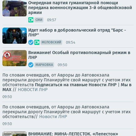
Очередная партия гуманитарной помощи
передана военнослужащим 3-й общевойсковой
армии
09:57
СМИ
Идет набор в добровольческий отряд "Барс -
ЛНР"
09:54
МЕЛОВСКИЙ
Внимание! Особый противопожарный режим в
ЛНР
09:50
МАРКОВКА
По словам очевидцев, от Авроры до Автовокзала
перекрыли дорогу Планируйте свой маршрут с учетом этих
обстоятельств
Подписаться на главные Новости ЛНР
|
Мы в
MAX
//
НОВОСТИ ЛНР
09:50
По словам очевидцев, от Авроры до Автовокзала
перекрыли дорогу Планируйте свой маршрут с учетом этих
обстоятельств//
Новости ЛНР
09:50
ВНИМАНИЕ: МИНА-ЛЕПЕСТОК. «Лепесток»