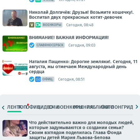
Николай Долгачёв: Друзья! Возьмите кошечку!.
Воспитал двух прекрасных котят-девочек
Сегодня, 08:48
ВОЕНКОРЫ
ВНИМАНИЕ! ВАЖНАЯ ИНФОРМАЦИЯ!
Сегодня, 09:03
СЛАВЯНОСЕРБСК
Наталия Пащенко: Дорогие земляки!. Сегодня, 11
августа, мы отмечаем Международный день
сердца
Сегодня, 08:51
ОФИЦ.
ЛЕНТА
ТОП
ОФИЦ.
ВИДЕО
СМИ
ВОЕНКОРЫ
МНЕНИЯ
ПАБЛИКИ
ФОТО
ЛОНГРИДЫ
Что действительно важно для молодых людей,
которые задумываются о создании семьи?
Своим взглядом поделилась Глава Фонда
защиты детей Мария Львова-Белова