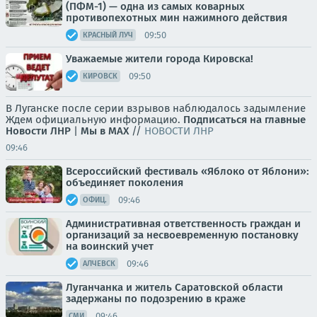
(ПФМ-1) — одна из самых коварных
противопехотных мин нажимного действия
09:50
КРАСНЫЙ ЛУЧ
Уважаемые жители города Кировска!
09:50
КИРОВСК
В Луганске после серии взрывов наблюдалось задымление
Ждем официальную информацию.
Подписаться на главные
Новости ЛНР
|
Мы в MAX
//
НОВОСТИ ЛНР
09:46
Всероссийский фестиваль «Яблоко от Яблони»:
объединяет поколения
09:46
ОФИЦ.
Административная ответственность граждан и
организаций за несвоевременную постановку
на воинский учет
09:46
АЛЧЕВСК
Луганчанка и житель Саратовской области
задержаны по подозрению в краже
09:46
СМИ