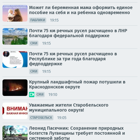
Может ли беременная мама оформить единое
пособие на себя и на ребенка одновременно
19:15
ПАБЛИКИ
Почти 75 км речных русел расчищено в ЛНР
благодаря федеральной поддержке
19:15
СМИ
Почти 75 км речных русел расчищено в
Республике за три года благодаря
федподдержке
19:15
СМИ
Крупный ландшафтный пожар потушили в
Краснодонском округе
19:10
СМИ
Уважаемые жители Старобельского
муниципального округа!
19:05
СТАРОБЕЛЬСК
Леонид Пасечник: Сохранение природных
богатств Луганщины требует постоянной и
системной заботы