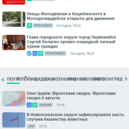
Улицы Молодёжная и Коцюбинского в
Молодогвардейске открыты для движения
Сегодня, 18:24
КРАСНОДОН
Глава городского округа город Первомайск
Сергей Колягин провел очередной личный
прием граждан
Сегодня, 18:22
ПЕРВОМАЙСК
ЛЕНТА
ТОП
ОФИЦ.
ВИДЕО
СМИ
ВОЕНКОРЫ
МНЕНИЯ
ПАБЛИКИ
ФОТО
ЛОНГРИДЫ
Олег Царёв: Фронтовая сводка. Фронтовая
сводка 6 августа
19:16
МНЕНИЯ
В Новопсковском округе зафиксировали шесть
случаев бешенства животных
19:15
СМИ