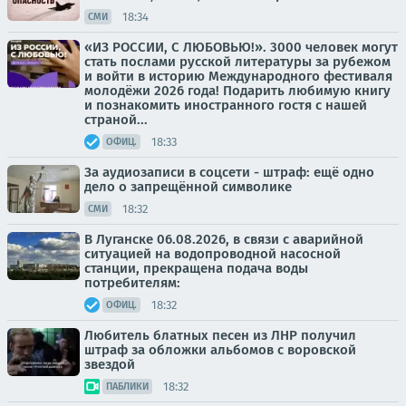
18:34
СМИ
«ИЗ РОССИИ, С ЛЮБОВЬЮ!». 3000 человек могут
стать послами русской литературы за рубежом
и войти в историю Международного фестиваля
молодёжи 2026 года! Подарить любимую книгу
и познакомить иностранного гостя с нашей
страной...
18:33
ОФИЦ.
За аудиозаписи в соцсети - штраф: ещё одно
дело о запрещённой символике
18:32
СМИ
В Луганске 06.08.2026, в связи с аварийной
ситуацией на водопроводной насосной
станции, прекращена подача воды
потребителям:
18:32
ОФИЦ.
Любитель блатных песен из ЛНР получил
штраф за обложки альбомов с воровской
звездой
18:32
ПАБЛИКИ