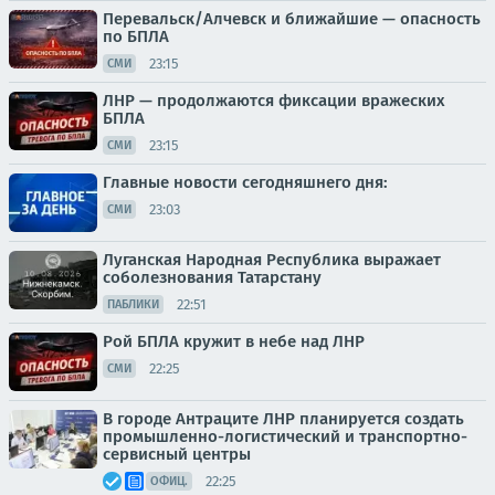
Перевальск/Алчевск и ближайшие — опасность
по БПЛА
23:15
СМИ
ЛНР — продолжаются фиксации вражеских
БПЛА
23:15
СМИ
Главные новости сегодняшнего дня:
23:03
СМИ
Луганская Народная Республика выражает
соболезнования Татарстану
22:51
ПАБЛИКИ
Рой БПЛА кружит в небе над ЛНР
22:25
СМИ
В городе Антраците ЛНР планируется создать
промышленно-логистический и транспортно-
сервисный центры
22:25
ОФИЦ.