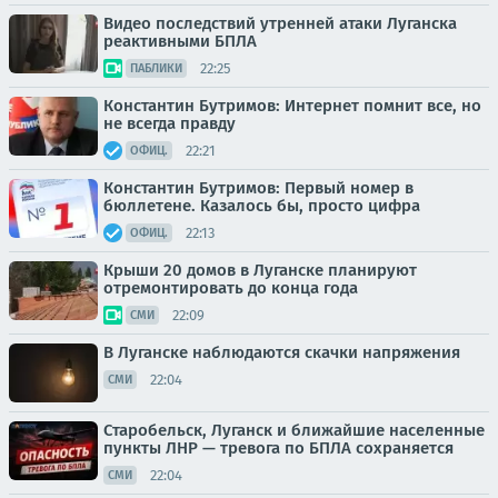
Видео последствий утренней атаки Луганска
реактивными БПЛА
22:25
ПАБЛИКИ
Константин Бутримов: Интернет помнит все, но
не всегда правду
22:21
ОФИЦ.
Константин Бутримов: Первый номер в
бюллетене. Казалось бы, просто цифра
22:13
ОФИЦ.
Крыши 20 домов в Луганске планируют
отремонтировать до конца года
22:09
СМИ
В Луганске наблюдаются скачки напряжения
22:04
СМИ
Старобельск, Луганск и ближайшие населенные
пункты ЛНР — тревога по БПЛА сохраняется
22:04
СМИ