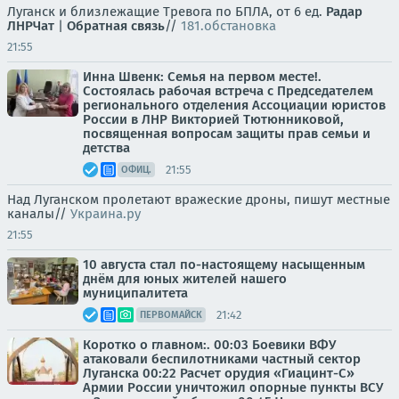
Луганск и близлежащие Тревога по БПЛА, от 6 ед.
Радар
ЛНР
Чат
|
Обратная связь
//
181.обстановка
21:55
Инна Швенк: Семья на первом месте!.
Состоялась рабочая встреча с Председателем
регионального отделения Ассоциации юристов
России в ЛНР Викторией Тютюнниковой,
посвященная вопросам защиты прав семьи и
детства
21:55
ОФИЦ.
Над Луганском пролетают вражеские дроны, пишут местные
каналы//
Украина.ру
21:55
10 августа стал по-настоящему насыщенным
днём для юных жителей нашего
муниципалитета
21:42
ПЕРВОМАЙСК
Коротко о главном:. 00:03 Боевики ВФУ
атаковали беспилотниками частный сектор
Луганска 00:22 Расчет орудия «Гиацинт-С»
Армии России уничтожил опорные пункты ВСУ