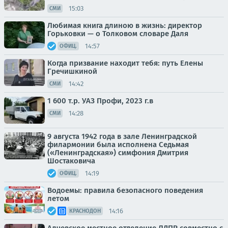
15:03
СМИ
Любимая книга длиною в жизнь: директор
Горьковки — о Толковом словаре Даля
14:57
ОФИЦ.
Когда призвание находит тебя: путь Елены
Гречишкиной
14:42
СМИ
1 600 т.р. УАЗ Профи, 2023 г.в
14:28
СМИ
9 августа 1942 года в зале Ленинградской
филармонии была исполнена Седьмая
(«Ленинградская») симфония Дмитрия
Шостаковича
14:19
ОФИЦ.
Водоемы: правила безопасного поведения
летом
14:16
КРАСНОДОН