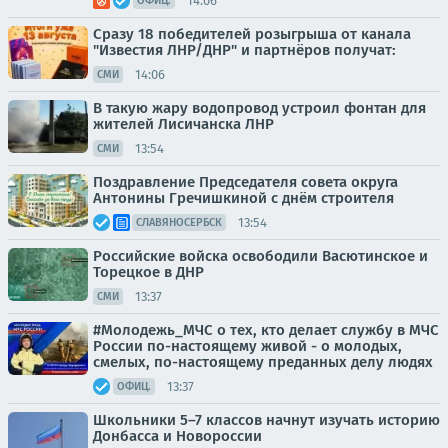
14:06
ОФИЦ.
Сразу 18 победителей розыгрыша от канала
"Известия ЛНР/ДНР" и партнёров получат:
14:06
СМИ
В такую жару водопровод устроил фонтан для
жителей Лисичанска ЛНР
13:54
СМИ
Поздравление Председателя совета округа
Антонины Гречишкиной с днём строителя
13:54
СЛАВЯНОСЕРБСК
Российские войска освободили Васютинское и
Торецкое в ДНР
13:37
СМИ
#Молодежь_МЧС о тех, кто делает службу в МЧС
России по-настоящему живой - о молодых,
смелых, по-настоящему преданных делу людях
13:37
ОФИЦ.
Школьники 5–7 классов начнут изучать историю
Донбасса и Новороссии