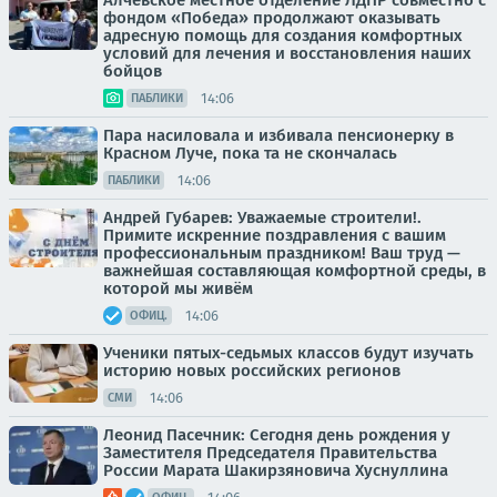
Алчевское местное отделение ЛДПР совместно с
фондом «Победа» продолжают оказывать
адресную помощь для создания комфортных
условий для лечения и восстановления наших
бойцов
14:06
ПАБЛИКИ
Пара насиловала и избивала пенсионерку в
Красном Луче, пока та не скончалась
14:06
ПАБЛИКИ
Андрей Губарев: Уважаемые строители!.
Примите искренние поздравления с вашим
профессиональным праздником! Ваш труд —
важнейшая составляющая комфортной среды, в
которой мы живём
14:06
ОФИЦ.
Ученики пятых-седьмых классов будут изучать
историю новых российских регионов
14:06
СМИ
Леонид Пасечник: Сегодня день рождения у
Заместителя Председателя Правительства
России Марата Шакирзяновича Хуснуллина