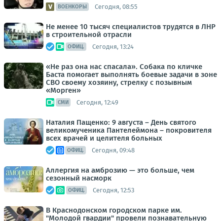
Сегодня, 08:55
ВОЕНКОРЫ
Не менее 10 тысяч специалистов трудятся в ЛНР
в строительной отрасли
Сегодня, 13:24
ОФИЦ.
«Не раз она нас спасала». Собака по кличке
Баста помогает выполнять боевые задачи в зоне
СВО своему хозяину, стрелку с позывным
«Морген»
Сегодня, 12:49
СМИ
Наталия Пащенко: 9 августа – День святого
великомученика Пантелеймона – покровителя
всех врачей и целителя больных
Сегодня, 09:48
ОФИЦ.
Аллергия на амброзию — это больше, чем
сезонный насморк
Сегодня, 12:53
ОФИЦ.
В Краснодонском городском парке им.
"Молодой гвардии" провели познавательную