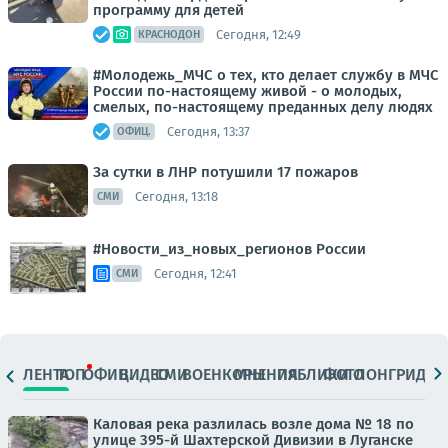
программу для детей
Сегодня, 12:49
КРАСНОДОН
#Молодежь_МЧС о тех, кто делает службу в МЧС
России по-настоящему живой - о молодых,
смелых, по-настоящему преданных делу людях
Сегодня, 13:37
ОФИЦ.
За сутки в ЛНР потушили 17 пожаров
Сегодня, 13:18
СМИ
#Новости_из_новых_регионов России
Сегодня, 12:41
СМИ
ЛЕНТА
ТОП
ОФИЦ.
ВИДЕО
СМИ
ВОЕНКОРЫ
МНЕНИЯ
ПАБЛИКИ
ФОТО
ЛОНГРИДЫ
Каловая река разлилась возле дома № 18 по
улице 395-й Шахтерской Дивизии в Луганске