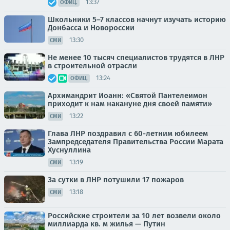
13:37
ОФИЦ.
Школьники 5–7 классов начнут изучать историю
Донбасса и Новороссии
13:30
СМИ
Не менее 10 тысяч специалистов трудятся в ЛНР
в строительной отрасли
13:24
ОФИЦ.
Архимандрит Иоанн: «Святой Пантелеимон
приходит к нам накануне дня своей памяти»
13:22
СМИ
Глава ЛНР поздравил с 60-летним юбилеем
Зампредседателя Правительства России Марата
Хуснуллина
13:19
СМИ
За сутки в ЛНР потушили 17 пожаров
13:18
СМИ
Российские строители за 10 лет возвели около
миллиарда кв. м жилья — Путин