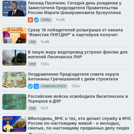
Леонид Пасечник: Сегодня день рождения у
Заместителя Председателя Правительства
России Марата Шакирзяновича Хуснуллина
14:06
ОФИЦ.
Сразу 18 победителей розыгрыша от канала
"Известия ЛНР/ДНР" и партнёров получат:
14:06
СМИ
В такую жару водопровод устроил фонтан для
жителей Лисичанска ЛНР
13:54
СМИ
Поздравление Председателя совета округа
Антонины Гречишкиной с днём строителя
13:54
СЛАВЯНОСЕРБСК
Российские войска освободили Васютинское и
Торецкое в ДНР
13:37
СМИ
#Молодежь_МЧС о тех, кто делает службу в МЧС
России по-настоящему живой - о молодых,
смелых, по-настоящему преданных делу людях