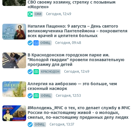
СВО своему хозяину, стрелку с позывным
«Морген»
Сегодня, 12:49
СМИ
Наталия Пащенко: 9 августа – День святого
великомученика Пантелеймона – покровителя
всех врачей и целителя больных
Сегодня, 09:48
ОФИЦ.
В Краснодонском городском парке им.
"Молодой гвардии" провели познавательную
программу для детей
Сегодня, 12:49
КРАСНОДОН
Аллергия на амброзию — это больше, чем
сезонный насморк
Сегодня, 12:53
ОФИЦ.
#Молодежь_МЧС о тех, кто делает службу в МЧС
России по-настоящему живой - о молодых,
смелых, по-настоящему преданных делу людях
Сегодня, 13:37
ОФИЦ.