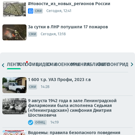
#Новости_из_новых_регионов России
Сегодня, 12:41
СМИ
За сутки в ЛНР потушили 17 пожаров
Сегодня, 13:18
СМИ
ЛЕНТА
ТОП
ОФИЦ.
ВИДЕО
СМИ
ВОЕНКОРЫ
МНЕНИЯ
ПАБЛИКИ
ФОТО
ЛОНГРИДЫ
1 600 т.р. УАЗ Профи, 2023 г.в
14:28
СМИ
9 августа 1942 года в зале Ленинградской
филармонии была исполнена Седьмая
(«Ленинградская») симфония Дмитрия
Шостаковича
14:19
ОФИЦ.
Водоемы: правила безопасного поведения