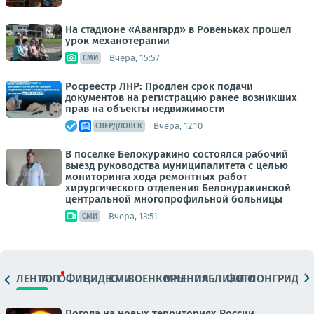
На стадионе «Авангард» в Ровеньках прошел
урок механотерапии
Вчера, 15:57
СМИ
Росреестр ЛНР: Продлен срок подачи
документов на регистрацию ранее возникших
прав на объекты недвижимости
Вчера, 12:10
СВЕРДЛОВСК
В поселке Белокуракино состоялся рабочий
выезд руководства муниципалитета с целью
мониторинга хода ремонтных работ
хирургического отделения Белокуракинской
центральной многопрофильной больницы
Вчера, 13:51
СМИ
ЛЕНТА
ТОП
ОФИЦ.
ВИДЕО
СМИ
ВОЕНКОРЫ
МНЕНИЯ
ПАБЛИКИ
ФОТО
ЛОНГРИДЫ
Погода на новых территориях России