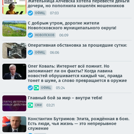
Жительница Алчевска хотела перевести деньги
дочери, но пополнила кошелёк мошенников
07:03
ОФИЦ.
С добрым утром, дорогие жители
Новопсковского муниципального округа!
06:09
НОВОПСКОВ
Оперативная обстановка за прошедшие сутки:
06:06
ОФИЦ.
Олег Коваль: Интернет всё помнит. Но
запоминает ли он факты? Когда лавина
новостей обрушивается каждый час, правда
тонет в шуме, а слово превращается в оружие
05:24
ОФИЦ.
Главный бой за мир – внутри тебя!
03:21
СМИ
Константин Бутримов: Элита, рождённая в бою.
Есть люди, чья жизнь — это непрерывное
служение