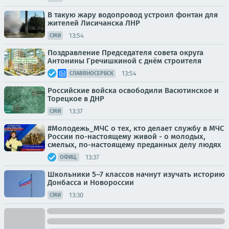
В такую жару водопровод устроил фонтан для
жителей Лисичанска ЛНР
13:54
СМИ
Поздравление Председателя совета округа
Антонины Гречишкиной с днём строителя
13:54
СЛАВЯНОСЕРБСК
Российские войска освободили Васютинское и
Торецкое в ДНР
13:37
СМИ
#Молодежь_МЧС о тех, кто делает службу в МЧС
России по-настоящему живой - о молодых,
смелых, по-настоящему преданных делу людях
13:37
ОФИЦ.
Школьники 5–7 классов начнут изучать историю
Донбасса и Новороссии
13:30
СМИ