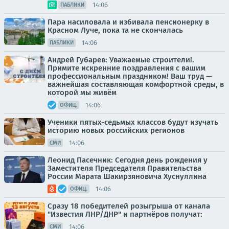
14:06
ПАБЛИКИ
Пара насиловала и избивала пенсионерку в
Красном Луче, пока та не скончалась
14:06
ПАБЛИКИ
Андрей Губарев: Уважаемые строители!.
Примите искренние поздравления с вашим
профессиональным праздником! Ваш труд —
важнейшая составляющая комфортной среды, в
которой мы живём
14:06
ОФИЦ.
Ученики пятых-седьмых классов будут изучать
историю новых российских регионов
14:06
СМИ
Леонид Пасечник: Сегодня день рождения у
Заместителя Председателя Правительства
России Марата Шакирзяновича Хуснуллина
14:06
ОФИЦ.
Сразу 18 победителей розыгрыша от канала
"Известия ЛНР/ДНР" и партнёров получат:
14:06
СМИ