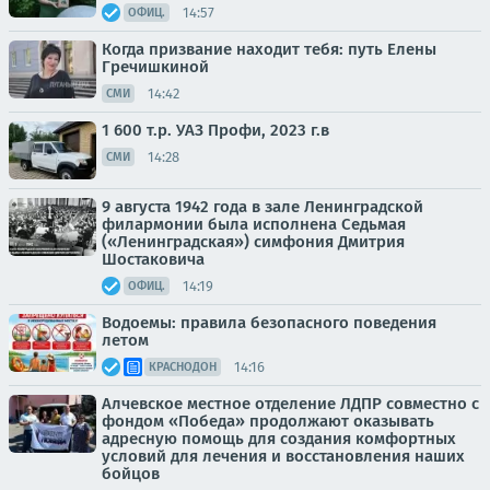
14:57
ОФИЦ.
Когда призвание находит тебя: путь Елены
Гречишкиной
14:42
СМИ
1 600 т.р. УАЗ Профи, 2023 г.в
14:28
СМИ
9 августа 1942 года в зале Ленинградской
филармонии была исполнена Седьмая
(«Ленинградская») симфония Дмитрия
Шостаковича
14:19
ОФИЦ.
Водоемы: правила безопасного поведения
летом
14:16
КРАСНОДОН
Алчевское местное отделение ЛДПР совместно с
фондом «Победа» продолжают оказывать
адресную помощь для создания комфортных
условий для лечения и восстановления наших
бойцов