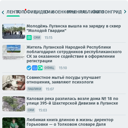
ЛЕНТА
ТОП
ОФИЦ.
ВИДЕО
СМИ
ВОЕНКОРЫ
МНЕНИЯ
ПАБЛИКИ
ФОТО
ЛОНГРИДЫ
Молодёжь Луганска вышла на зарядку в сквер
"Молодой Гвардии"
15:15
СМИ
Житель Луганской Народной Республики
поблагодарил сотрудников республиканского
СК за оказанное содействие в оформлении
регистрации
15:10
ОФИЦ.
Совместное мытьё посуды улучшает
отношения, заявляют психологи
15:07
ПАБЛИКИ
Каловая река разлилась возле дома № 18 по
улице 395-й Шахтерской Дивизии в Луганске
15:03
СМИ
Любимая книга длиною в жизнь: директор
Горьковки — о Толковом словаре Даля