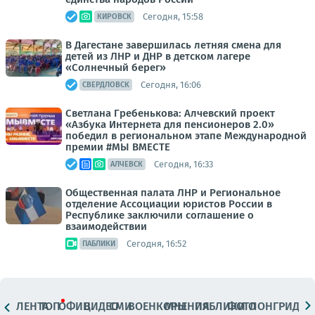
Сегодня, 15:58
КИРОВСК
В Дагестане завершилась летняя смена для
детей из ЛНР и ДНР в детском лагере
«Солнечный берег»
Сегодня, 16:06
СВЕРДЛОВСК
Светлана Гребенькова: Алчевский проект
«Азбука Интернета для пенсионеров 2.0»
победил в региональном этапе Международной
премии #МЫ ВМЕСТЕ
Сегодня, 16:33
АЛЧЕВСК
Общественная палата ЛНР и Региональное
отделение Ассоциации юристов России в
Республике заключили соглашение о
взаимодействии
Сегодня, 16:52
ПАБЛИКИ
ЛЕНТА
ТОП
ОФИЦ.
ВИДЕО
СМИ
ВОЕНКОРЫ
МНЕНИЯ
ПАБЛИКИ
ФОТО
ЛОНГРИДЫ