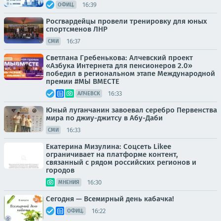
16:39
ОФИЦ.
Росгвардейцы провели тренировку для юных
спортсменов ЛНР
16:37
СМИ
Светлана Гребенькова: Алчевский проект
«Азбука Интернета для пенсионеров 2.0»
победил в региональном этапе Международной
премии #МЫ ВМЕСТЕ
16:33
АЛЧЕВСК
Юный луганчанин завоевал серебро Первенства
мира по джиу-джитсу в Абу-Даби
16:33
СМИ
Екатерина Мизулина: Соцсеть Likee
ограничивает на платформе контент,
связанный с рядом российских регионов и
городов
16:30
МНЕНИЯ
Сегодня — Всемирный день кабачка!
16:22
ОФИЦ.