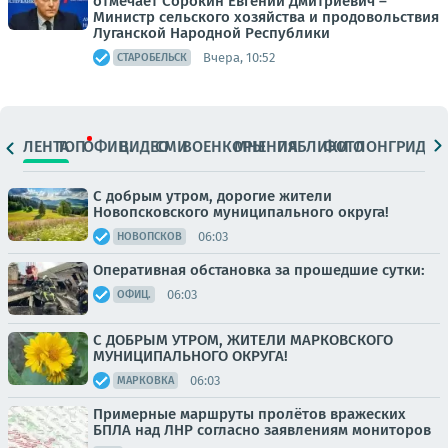
отмечает Сорокин Евгений Дмитриевич –
Министр сельского хозяйства и продовольствия
Луганской Народной Республики
Вчера, 10:52
СТАРОБЕЛЬСК
ЛЕНТА
ТОП
ОФИЦ.
ВИДЕО
СМИ
ВОЕНКОРЫ
МНЕНИЯ
ПАБЛИКИ
ФОТО
ЛОНГРИДЫ
С добрым утром, дорогие жители
Новопсковского муниципального округа!
06:03
НОВОПСКОВ
Оперативная обстановка за прошедшие сутки:
06:03
ОФИЦ.
С ДОБРЫМ УТРОМ, ЖИТЕЛИ МАРКОВСКОГО
МУНИЦИПАЛЬНОГО ОКРУГА!
06:03
МАРКОВКА
Примерные маршруты пролётов вражеских
БПЛА над ЛНР согласно заявлениям мониторов