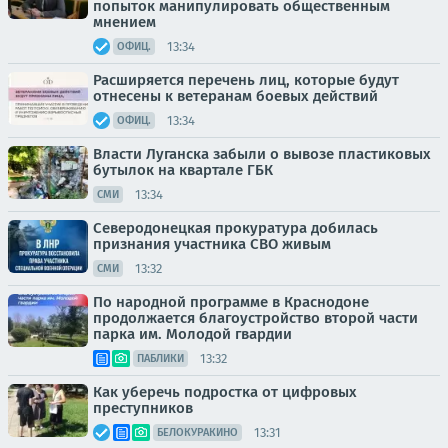
попыток манипулировать общественным
мнением
13:34
ОФИЦ.
Расширяется перечень лиц, которые будут
отнесены к ветеранам боевых действий
13:34
ОФИЦ.
Власти Луганска забыли о вывозе пластиковых
бутылок на квартале ГБК
13:34
СМИ
Северодонецкая прокуратура добилась
признания участника СВО живым
13:32
СМИ
По народной программе в Краснодоне
продолжается благоустройство второй части
парка им. Молодой гвардии
13:32
ПАБЛИКИ
Как уберечь подростка от цифровых
преступников
13:31
БЕЛОКУРАКИНО