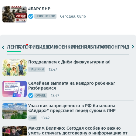
#БАРСЛНР
Сегодня, 08:16
НОВОПСКОВ
ЛЕНТА
ТОП
ОФИЦ.
ВИДЕО
СМИ
ВОЕНКОРЫ
МНЕНИЯ
ПАБЛИКИ
ФОТО
ЛОНГРИДЫ
Поздравляем с Днём физкультурника!
13:47
ПАБЛИКИ
Семейная выплата на каждого ребенка?
Разбираемся
13:47
ОФИЦ.
Участник запрещенного в РФ батальона
«Айдар»* предстанет перед судом в ЛНР
13:42
СМИ
Максим Величко: Сегодня особенно важно
уметь отличать достоверную информацию от