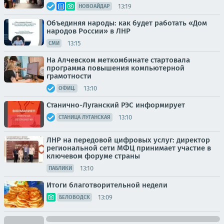
13:19
НОВОАЙДАР
Объединяя народы: как будет работать «Дом
народов России» в ЛНР
13:15
СМИ
На Алчевском меткомбинате стартовала
программа повышения компьютерной
грамотности
13:10
ОФИЦ.
Станично-Луганский РЭС информирует
13:10
СТАНИЦА ЛУГАНСКАЯ
ЛНР на передовой цифровых услуг: директор
региональной сети МФЦ принимает участие в
ключевом форуме страны
13:10
ПАБЛИКИ
Итоги благотворительной недели
13:09
БЕЛОВОДСК