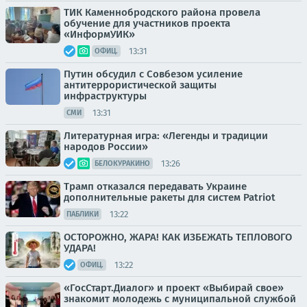
ТИК Каменнобродского района провела
обучение для участников проекта
«ИнформУИК»
13:31
ОФИЦ.
Путин обсудил с Совбезом усиление
антитеррористической защиты
инфраструктуры
13:31
СМИ
Литературная игра: «Легенды и традиции
народов России»
13:26
БЕЛОКУРАКИНО
Трамп отказался передавать Украине
дополнительные ракеты для систем Patriot
13:22
ПАБЛИКИ
ОСТОРОЖНО, ЖАРА! КАК ИЗБЕЖАТЬ ТЕПЛОВОГО
УДАРА!
13:22
ОФИЦ.
«ГосСтарт.Диалог» и проект «Выбирай свое»
знакомит молодежь с муниципальной службой