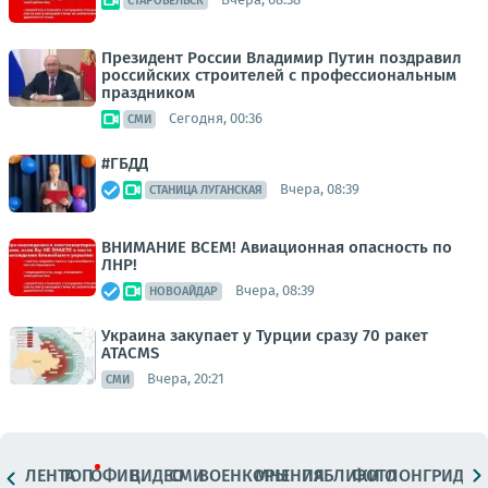
СТАРОБЕЛЬСК
Президент России Владимир Путин поздравил
российских строителей с профессиональным
праздником
Сегодня, 00:36
СМИ
#ГБДД
Вчера, 08:39
СТАНИЦА ЛУГАНСКАЯ
ВНИМАНИЕ ВСЕМ! Авиационная опасность по
ЛНР!
Вчера, 08:39
НОВОАЙДАР
Украина закупает у Турции сразу 70 ракет
ATACMS
Вчера, 20:21
СМИ
ЛЕНТА
ТОП
ОФИЦ.
ВИДЕО
СМИ
ВОЕНКОРЫ
МНЕНИЯ
ПАБЛИКИ
ФОТО
ЛОНГРИДЫ