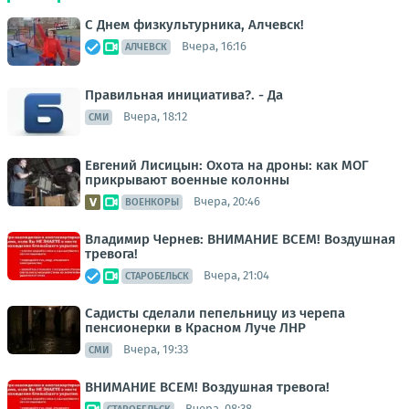
С Днем физкультурника, Алчевск!
Вчера, 16:16
АЛЧЕВСК
Правильная инициатива?. - Да
Вчера, 18:12
СМИ
Евгений Лисицын: Охота на дроны: как МОГ
прикрывают военные колонны
Вчера, 20:46
ВОЕНКОРЫ
Владимир Чернев: ВНИМАНИЕ ВСЕМ! Воздушная
тревога!
Вчера, 21:04
СТАРОБЕЛЬСК
Садисты сделали пепельницу из черепа
пенсионерки в Красном Луче ЛНР
Вчера, 19:33
СМИ
ВНИМАНИЕ ВСЕМ! Воздушная тревога!
Вчера, 08:38