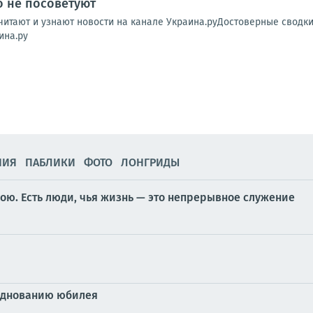
о не посоветуют
читают и узнают новости на канале Украина.руДостоверные сводк
ина.ру
НИЯ
ПАБЛИКИ
ФОТО
ЛОНГРИДЫ
бою. Есть люди, чья жизнь — это непрерывное служение
азднованию юбилея