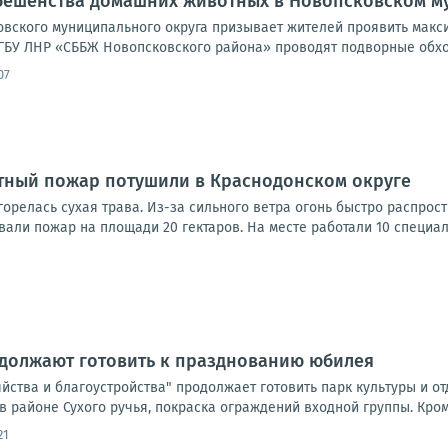
 бешенства домашних животных в Новопсковском м
вского муниципального округа призывает жителей проявить макс
ГБУ ЛНР «СББЖ Новопсковского района» проводят подворные обхо
07
ный пожар потушили в Краснодонском округе
орелась сухая трава. Из-за сильного ветра огонь быстро распрос
али пожар на площади 20 гектаров. На месте работали 10 специали
одолжают готовить к празднованию юбилея
йства и благоустройства" продолжает готовить парк культуры и от
 районе Сухого ручья, покраска ограждений входной группы. Кроме 
21