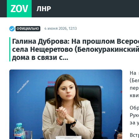
ZOV
ЛНР
4 июня 2026, 12:13
ОФИЦИАЛЬНО
Галина Дуброва: На прошлом Всеро
села Нещеретово (Белокуракинский 
дома в связи с...
На 
(Бе
пер
кви
Обр
Рук
за 
Вст