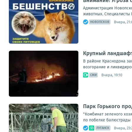
Внимание! Угроза
Администрация Новопско
животных. Специалисты 
Вчера, 21:
НОВОПСКОВ
Крупный ландшафт
В районе Краснодона заг
возгорание и ликвидиров
Вчера, 19:10
СМИ
Парк Горького пр
"Комбинат зеленого хозя
по побелке балюстрады в
Вчера, 23:
ЛУГАНСК