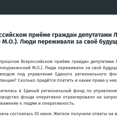
ссийском приёме граждан депутатами 
М.О.). Люди переживали за своё будуще
прошлом Всероссийском приёме граждан депутатами 
локуракинский М.О.). Люди переживали за своё будуще
еходом под управление Единого регионального фо
танции? Сколько придётся платить и какие права у ни
атилась в Единый региональный фонд по управлению
оводство фонда оперативно отреагировало на запрос
уважение к людям и оперативность.
реча состоялась 03 июня. Жители получили ответы на 