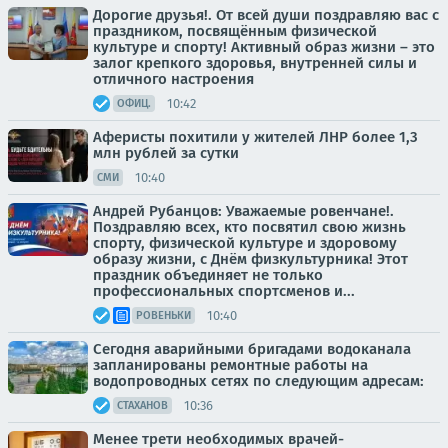
Дорогие друзья!. От всей души поздравляю вас с
праздником, посвящённым физической
культуре и спорту! Активный образ жизни – это
залог крепкого здоровья, внутренней силы и
отличного настроения
10:42
ОФИЦ.
Аферисты похитили у жителей ЛНР более 1,3
млн рублей за сутки
10:40
СМИ
Андрей Рубанцов: Уважаемые ровенчане!.
Поздравляю всех, кто посвятил свою жизнь
спорту, физической культуре и здоровому
образу жизни, с Днём физкультурника! Этот
праздник объединяет не только
профессиональных спортсменов и...
10:40
РОВЕНЬКИ
Сегодня аварийными бригадами водоканала
запланированы ремонтные работы на
водопроводных сетях по следующим адресам:
10:36
СТАХАНОВ
Менее трети необходимых врачей-