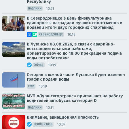
Республику
10:21
ПАБЛИКИ
В Северодонецке в День физкультурника
единороссы наградили лучших спортсменов и
подвели итоги двух городских спартакиад
10:19
СЕВЕРОДОНЕЦК
В Луганске 08.08.2026, в связи с аварийно-
восстановительными работами,
ориентировочно до 18:00 прекращена подача
воды потребителям:
10:19
ОФИЦ.
Сегодня в южной части Луганска будет изменен
график подачи воды
10:19
СМИ
МУП «Луганскгортранс» приглашает на работу
водителей автобусов категории D
10:11
ПАБЛИКИ
Внимание, авиационная опасность
10:07
НОВОПСКОВ