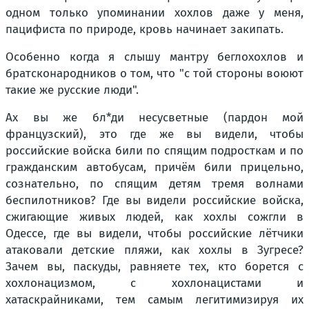
одном только упоминании хохлов даже у меня,
пацифиста по природе, кровь начинает закипать.
Особенно когда я слышу мантру беглохохлов и
братсконародников о том, что "с той стороны воюют
такие же русские люди".
Ах вы же бл*ди несусветные (пардон мой
французский), это где же вы видели, чтобы
российские войска били по спящим подросткам и по
гражданским автобусам, причём били прицельно,
сознательно, по спящим детям тремя волнами
беспилотников? Где вы видели российские войска,
сжигающие живых людей, как хохлы сожгли в
Одессе, где вы видели, чтобы российские лётчики
атаковали детские пляжи, как хохлы в Зугресе?
Зачем вы, паскуды, равняете тех, кто борется с
хохлонацизмом, с хохлонацистами и
хатаскрайниками, тем самым легитимизируя их