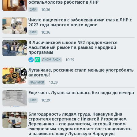
офтальмологов работают в ЛНР
10:36
СМИ
Число пациентов с заболеваниями глаз в ЛНР с
2022 года выросло почти вдвое
10:36
СМИ
В Лисичанской школе №2 продолжается
масштабный ремонт в рамках Народной
программы
10:29
ЛИСИЧАНСК
Луганчане, россияне стали меньше употреблять
алкоголь!
10:29
ПАБЛИКИ
Еще часть Луганска осталась без воды до вечера
10:29
СМИ
Благодарность людям труда. Накануне Дня
строителя встретился с Никитой Игоревичем
Деревьянко – специалистом, который своим
ежедневным трудом помогает восстанавливать
и развивать нашу Луганскую Народную