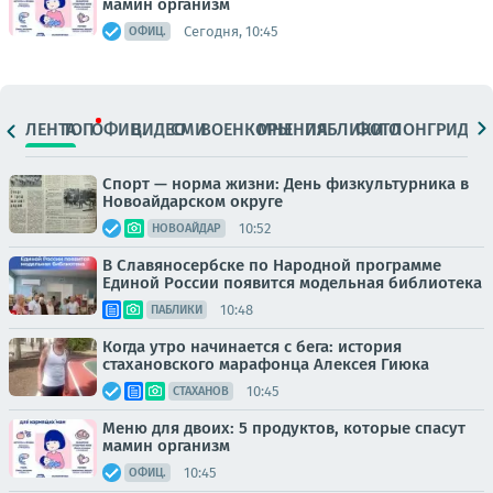
мамин организм
Сегодня, 10:45
ОФИЦ.
ЛЕНТА
ТОП
ОФИЦ.
ВИДЕО
СМИ
ВОЕНКОРЫ
МНЕНИЯ
ПАБЛИКИ
ФОТО
ЛОНГРИДЫ
Спорт — норма жизни: День физкультурника в
Новоайдарском округе
10:52
НОВОАЙДАР
В Славяносербске по Народной программе
Единой России появится модельная библиотека
10:48
ПАБЛИКИ
Когда утро начинается с бега: история
стахановского марафонца Алексея Гиюка
10:45
СТАХАНОВ
Меню для двоих: 5 продуктов, которые спасут
мамин организм
10:45
ОФИЦ.