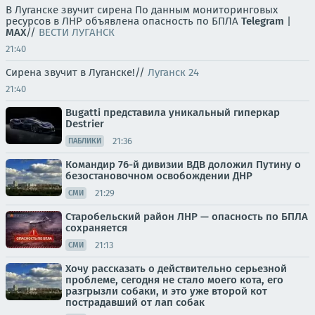
В Луганске звучит сирена По данным мониторинговых
ресурсов в ЛНР объявлена опасность по БПЛА
Telegram
|
MAX
//
ВЕСТИ ЛУГАНСК
21:40
Сирена звучит в Луганске!//
Луганск 24
21:40
Bugatti представила уникальный гиперкар
Destrier
21:36
ПАБЛИКИ
Командир 76-й дивизии ВДВ доложил Путину о
безостановочном освобождении ДНР
21:29
СМИ
Старобельский район ЛНР — опасность по БПЛА
сохраняется
21:13
СМИ
Хочу рассказать о действительно серьезной
проблеме, сегодня не стало моего кота, его
разгрызли собаки, и это уже второй кот
пострадавший от лап собак