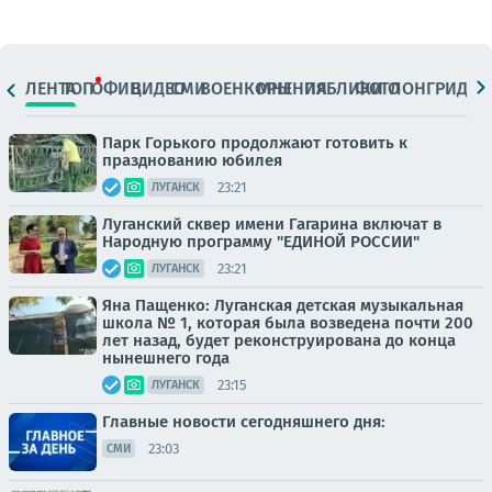
ЛЕНТА
ТОП
ОФИЦ.
ВИДЕО
СМИ
ВОЕНКОРЫ
МНЕНИЯ
ПАБЛИКИ
ФОТО
ЛОНГРИДЫ
Парк Горького продолжают готовить к
празднованию юбилея
23:21
ЛУГАНСК
Луганский сквер имени Гагарина включат в
Народную программу "ЕДИНОЙ РОССИИ"
23:21
ЛУГАНСК
Яна Пащенко: Луганская детская музыкальная
школа № 1, которая была возведена почти 200
лет назад, будет реконструирована до конца
нынешнего года
23:15
ЛУГАНСК
Главные новости сегодняшнего дня:
23:03
СМИ