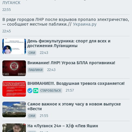
ЛУГАНСК
22:55
В ряде городов ЛНР после взрывов пропало электричество,
— сообщают местные паблики.//
Украина.ру
22:45
День физкультурника: спорт для всех и
достижения Луганщины
22:43
СМИ
Внимание! ЛНР! Угроза БПЛА противника!
22:43
ПАБЛИКИ
ВНИМАНИЕ!!!. Воздушная тревога сохраняется!
21:57
СТАРОБЕЛЬСК
Самое важное к этому часу в новом выпуске
«Вести
21:55
СМИ
На «Луганск 24» – Х/ф «Лев Яшин