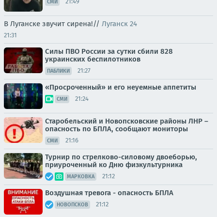
21:49
СМИ
В Луганске звучит сирена!//
Луганск 24
21:31
Силы ПВО России за сутки сбили 828
украинских беспилотников
21:27
ПАБЛИКИ
«Просроченный» и его неуемные аппетиты
21:24
СМИ
Старобельский и Новопсковские районы ЛНР –
опасность по БПЛА, сообщают мониторы
21:16
СМИ
Турнир по стрелково-силовому двоеборью,
приуроченный ко Дню физкультурника
21:12
МАРКОВКА
Воздушная тревога - опасность БПЛА
21:12
НОВОПСКОВ