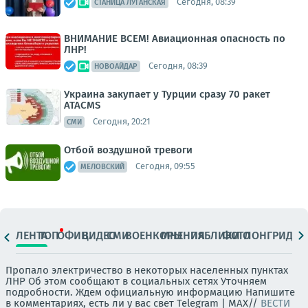
Сегодня, 08:39
СТАНИЦА ЛУГАНСКАЯ
ВНИМАНИЕ ВСЕМ! Авиационная опасность по
ЛНР!
Сегодня, 08:39
НОВОАЙДАР
Украина закупает у Турции сразу 70 ракет
ATACMS
Сегодня, 20:21
СМИ
Отбой воздушной тревоги
Сегодня, 09:55
МЕЛОВСКИЙ
ЛЕНТА
ТОП
ОФИЦ.
ВИДЕО
СМИ
ВОЕНКОРЫ
МНЕНИЯ
ПАБЛИКИ
ФОТО
ЛОНГРИДЫ
Пропало электричество в некоторых населенных пунктах
ЛНР Об этом сообщают в социальных сетях Уточняем
подробности. Ждем официальную информацию Напишите
в комментариях, есть ли у вас свет Telegram | MAX//
ВЕСТИ