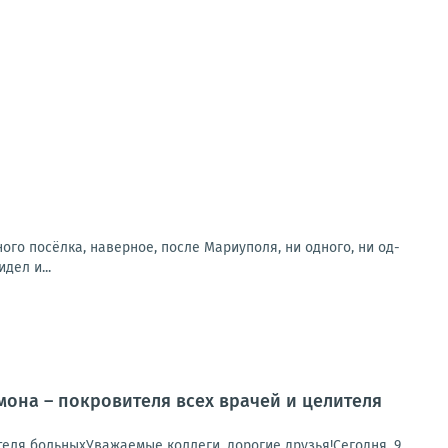
о посёлка, наверное, после Мариуполя, ни одного, ни од-
дел и...
мона – покровителя всех врачей и целителя
теля больныхУважаемые коллеги, дорогие друзья!Сегодня, 9