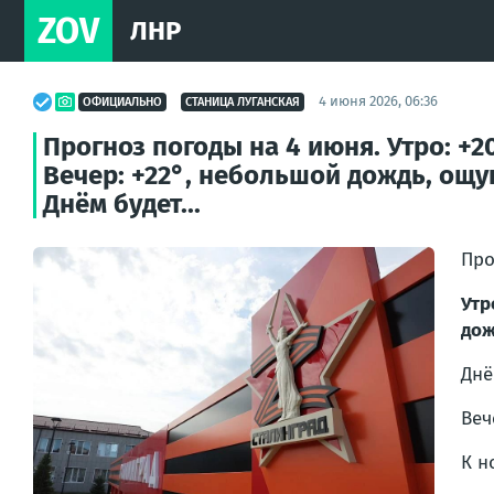
ZOV
ЛНР
4 июня 2026, 06:36
ОФИЦИАЛЬНО
СТАНИЦА ЛУГАНСКАЯ
Прогноз погоды на 4 июня. Утро: +2
Вечер: +22°, небольшой дождь, ощущ
Днём будет...
Про
Утр
дож
Днё
Веч
К н