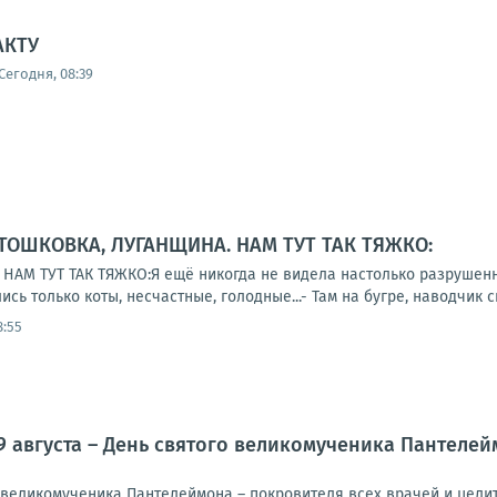
АКТУ
Сегодня, 08:39
 ТОШКОВКА, ЛУГАНЩИНА. НАМ ТУТ ТАК ТЯЖКО:
АМ ТУТ ТАК ТЯЖКО:Я ещё никогда не видела настолько разрушенног
ись только коты, несчастные, голодные...- Там на бугре, наводчик си
8:55
9 августа – День святого великомученика Пантелей
о великомученика Пантелеймона – покровителя всех врачей и цели