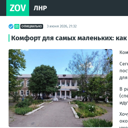
ZOV
ЛНР
3 июня 2026, 21:32
ОФИЦИАЛЬНО
Комфорт для самых маленьких: ка
Ком
Сег
пос
для
В р
(сп
иду
Хоч
око
уже