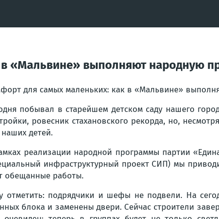
к в «Мальвине» выполняют народную п
форт для самых маленьких: как в «Мальвине» выполн
одня побывал в старейшем детском саду нашего город
тройки, ровесник стахановского рекорда, но, несмотр
 наших детей.
амках реализации народной программы партии «Едина
ециальный инфраструктурный проект СИП) мы приводи
т обещанные работы.
у отметить: подрядчики и шефы не подвели. На сего
нных блока и заменены двери. Сейчас строители завер
 очевиден: теперь в группах будет не только свет