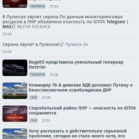
21:54
ПАБЛИКИ
В Луганске звучит сирена По данным мониторинговых
ресурсов в ЛНР объявлена опасность по БПЛА
Telegram
|
MAX
//
ВЕСТИ ЛУГАНСК
21:40
Сирена звучит в Луганске!//
Луганск 24
21:40
Bugatti представила уникальный гиперкар
Destrier
21:36
ПАБЛИКИ
Командир 76-й дивизии ВДВ доложил Путину о
безостановочном освобождении ДНР
21:29
СМИ
Старобельский район ЛНР — опасность по БПЛА
сохраняется
21:13
СМИ
Хочу рассказать о действительно серьезной
проблеме, сегодня не стало моего кота, его