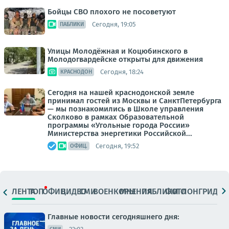
Бойцы СВО плохого не посоветуют
Сегодня, 19:05
ПАБЛИКИ
Улицы Молодёжная и Коцюбинского в
Молодогвардейске открыты для движения
Сегодня, 18:24
КРАСНОДОН
Сегодня на нашей краснодонской земле
принимал гостей из Москвы и СанктПетербурга
— мы познакомились в Школе управления
Сколково в рамках Образовательной
программы «Угольные города России»
Министерства энергетики Российской...
Сегодня, 19:52
ОФИЦ.
ЛЕНТА
ТОП
ОФИЦ.
ВИДЕО
СМИ
ВОЕНКОРЫ
МНЕНИЯ
ПАБЛИКИ
ФОТО
ЛОНГРИДЫ
Главные новости сегодняшнего дня: