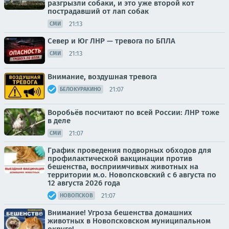
разгрызли собаки, и это уже второй кот
пострадавший от лап собак
21:13
СМИ
Север и Юг ЛНР — тревога по БПЛА
21:13
СМИ
Внимание, воздушная тревога
21:07
БЕЛОКУРАКИНО
Воробьёв посчитают по всей России: ЛНР тоже
в деле
21:07
СМИ
График проведения подворных обходов для
профилактической вакцинации против
бешенства, восприимчивых животных на
территории м.о. Новопсковский с 6 августа по
12 августа 2026 года
21:07
НОВОПСКОВ
Внимание! Угроза бешенства домашних
животных в Новопсковском муниципальном