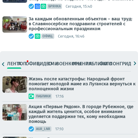
Сегодня, 15:40
БРЯНКА
За каждым обновленным объектом – ваш труд:
в Славяносербске поздравили строителей с
профессиональным праздником
Сегодня, 16:46
ОФИЦ.
ЛЕНТА
ТОП
ОФИЦ.
ВИДЕО
СМИ
ВОЕНКОРЫ
МНЕНИЯ
ПАБЛИКИ
ФОТО
ЛОНГРИДЫ
Жизнь после катастрофы: Народный фронт
помогает молодой маме из Луганска вернуться к
полноценной жизни
17:16
ПАБЛИКИ
Акция «Первые Рядом». В городе Рубежное, где
каждый житель ценится, особое внимание
уделяется поддержке тех, кому необходима
помощь
17:10
AGR_LNR