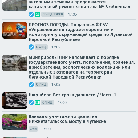
активными темпами продолжается
капитальный ремонт ясли-сада № 3 «Аленка»
17:05
СВЕРДЛОВСК
ПРОГНОЗ ПОГОДЫ. По данным ФГБУ
«Управление по гидрометеорологии и
мониторингу окружающей среды по Луганской
Народной Республике»
17:05
ОФИЦ.
Минприроды ЛНР напоминает о порядке
государственного учета, пополнения, хранения,
приобретения, зоологических коллекций или
отдельных экспонатов на территории
Луганской Народной Республики
17:05
ОФИЦ.
Нюрнберг. Без срока давности / Часть 1
17:00
ОФИЦ.
Вандалы уничтожили цветы на
Нижнетагильском мосту в Луганске
17:00
СМИ