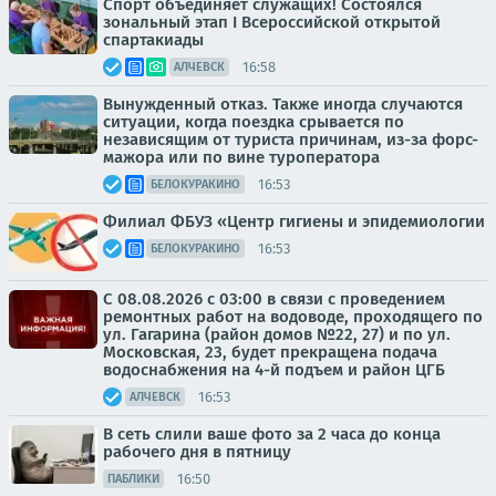
Спорт объединяет служащих! Состоялся
зональный этап I Всероссийской открытой
спартакиады
16:58
АЛЧЕВСК
Вынужденный отказ. Также иногда случаются
ситуации, когда поездка срывается по
независящим от туриста причинам, из-за форс-
мажора или по вине туроператора
16:53
БЕЛОКУРАКИНО
Филиал ФБУЗ «Центр гигиены и эпидемиологии
16:53
БЕЛОКУРАКИНО
С 08.08.2026 с 03:00 в связи с проведением
ремонтных работ на водоводе, проходящего по
ул. Гагарина (район домов №22, 27) и по ул.
Московская, 23, будет прекращена подача
водоснабжения на 4-й подъем и район ЦГБ
16:53
АЛЧЕВСК
В сеть слили ваше фото за 2 часа до конца
рабочего дня в пятницу
16:50
ПАБЛИКИ