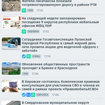
Жители Лисичанска показали
«отремонтированную» дорогу в районе РТИ
17:10
СМИ
На следующей неделе запланировано
посещение 9 округов республики мобильным
офисом МФЦ ЛНР
17:10
ПАБЛИКИ
Сотрудники Госавтоинспекции Луганской
Народной Республики в самый жаркий день
лета провели акцию для водителей «Дорога с
заботой»
17:10
ОФИЦ.
Обновление общественных пространств
проходит в Брянке и Краснодоне
17:06
СМИ
В Кировске состоялась Комплексная правовая
консультация для участников СВО и членов их
семей в рамках проекта «ПравомобильКСВО»
17:06
КИРОВСК
В Свердловском муниципальном округе