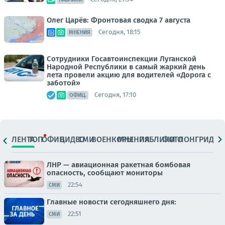
Олег Царёв: Фронтовая сводка 7 августа
Сегодня, 18:15
МНЕНИЯ
Сотрудники Госавтоинспекции Луганской
Народной Республики в самый жаркий день
лета провели акцию для водителей «Дорога с
заботой»
Сегодня, 17:10
ОФИЦ.
ЛЕНТА
ТОП
ОФИЦ.
ВИДЕО
СМИ
ВОЕНКОРЫ
МНЕНИЯ
ПАБЛИКИ
ФОТО
ЛОНГРИДЫ
ЛНР — авиационная ракетная бомбовая
опасность, сообщают мониторы
22:54
СМИ
Главные новости сегодняшнего дня:
22:51
СМИ