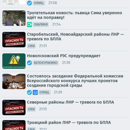
21:58
ОФИЦ.
Трогательная новость: львица Сима уверенно
идёт на поправку!
21:54
ПАБЛИКИ
Старобельский, Новоайдарский районы ЛНР —
тревога по БПЛА
21:51
СМИ
Новопсковский РЭС предупреждает
21:39
БЕЛОКУРАКИНО
Состоялось заседание Федеральной комиссии
Всероссийского конкурса лучших проектов
создания городской среды
21:29
ОФИЦ.
Северные районы ЛНР — тревога по БПЛА
21:15
СМИ
Троицкий район ЛНР — тревога по БПЛА
21:12
СМИ