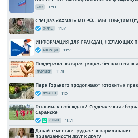
12:00
СМИ
Спецназ «АХМАТ» МО РФ. . МЫ ПОБЕДИМ! (п
11:51
ОФИЦ.
ИНФОРМАЦИЯ ДЛЯ ГРАЖДАН, ЖЕЛАЮЩИХ ПР
11:51
АНТРАЦИТ
Поддержка, которая рядом: бесплатная п
11:51
ПАБЛИКИ
Парк Горького продолжают готовить к пр
11:51
ЛУГАНСК
Готовимся побеждать!. Студенческая сборн
Саранске
11:51
ОФИЦ.
Давайте честно: грудное вскармливание —
привязанности друг к другу