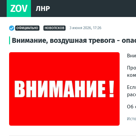
ZOV
ЛНР
3 июня 2026, 17:26
ОФИЦИАЛЬНО
НОВОПСКОВ
Внимание, воздушная тревога - опа
Вни
Про
ком
Есл
рас
Об 
Ист