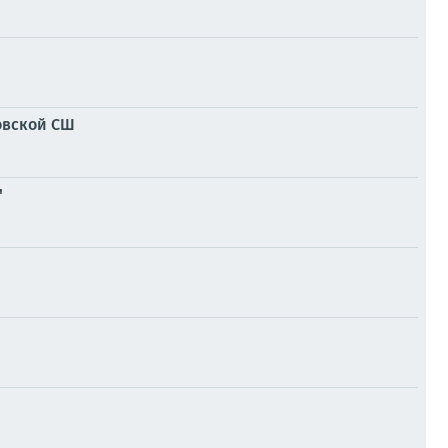
овской СШ
"