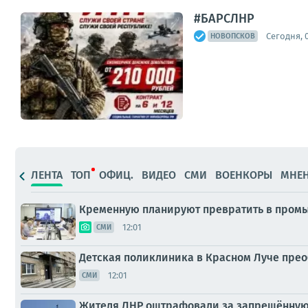
#БАРСЛНР
Сегодня, 0
НОВОПСКОВ
ЛЕНТА
ТОП
ОФИЦ.
ВИДЕО
СМИ
ВОЕНКОРЫ
МНЕ
Кременную планируют превратить в пром
12:01
СМИ
Детская поликлиника в Красном Луче пре
12:01
СМИ
Жителя ЛНР оштрафовали за запрещённую 