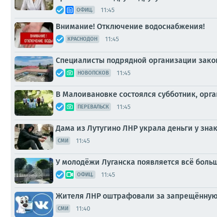
11:45
ОФИЦ.
Внимание! Отключение водоснабжения!
11:45
КРАСНОДОН
Специалисты подрядной организации закон
11:45
НОВОПСКОВ
В Малоивановке состоялся субботник, орг
11:45
ПЕРЕВАЛЬСК
Дама из Лутугино ЛНР украла деньги у знак
11:45
СМИ
У молодёжи Луганска появляется всё боль
11:45
ОФИЦ.
Жителя ЛНР оштрафовали за запрещённую 
11:40
СМИ