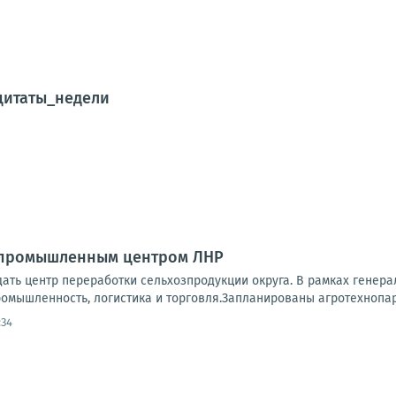
цитаты_недели
 промышленным центром ЛНР
дать центр переработки сельхозпродукции округа. В рамках генер
омышленность, логистика и торговля.Запланированы агротехнопарк
:34